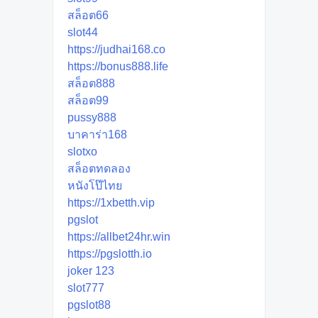
สล็อต66
slot44
https://judhai168.co
https://bonus888.life
สล็อต888
สล็อต99
pussy888
บาคาร่า168
slotxo
สล็อตทดลอง
หนังโป๊ไทย
https://1xbetth.vip
pgslot
https://allbet24hr.win
https://pgslotth.io
joker 123
slot777
pgslot88