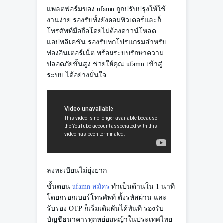
แพลตฟอร์มของ ufamn ถูกปรับปรุงให้ใช้
งานง่าย รองรับทั้งยังคอมพิวเตอร์และก็
โทรศัพท์มือถือโดยไม่ต้องดาวน์โหลด
แอปพลิเคชัน รองรับทุกโปรแกรมสำหรับ
ท่องอินเตอร์เน็ต พร้อมระบบรักษาความ
ปลอดภัยขั้นสูง ช่วยให้คุณ ufamn เข้าสู่
ระบบ ได้อย่างมั่นใจ
ลงทะเบียนไม่ยุ่งยาก
ขั้นตอน
ufamn สมัคร
ทำเป็นด้านใน 1 นาที
โดยกรอกเบอร์โทรศัพท์ ตั้งรหัสผ่าน และ
รับรอง OTP ก็เริ่มเดิมพันได้ทันที รองรับ
บัญชีธนาคารทุกหย่อมหญ้าในประเทศไทย