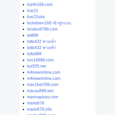
lionth168.com
live22
live22slot
lockdown168 เข้าสู่ระบบ
london6789.com
lot888
lotto432 ทางเข้า
lotto432 ทางเข้า
lotto888
luis16888.com
lux555.net
m4newonline.com
m4newonline.com
mac1bet789.com
macau888.win
marinapluss.com
mario678
mario678.info