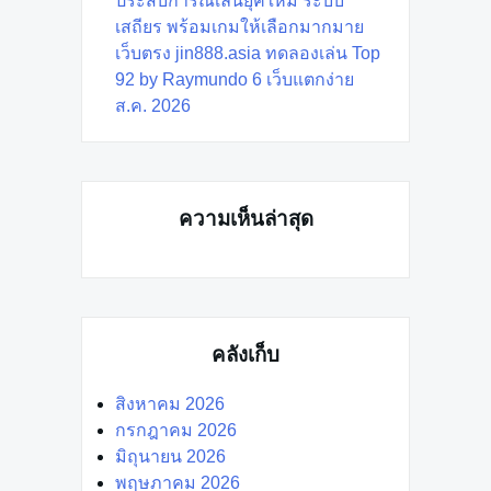
ประสบการณ์เล่นยุคใหม่ ระบบ
เสถียร พร้อมเกมให้เลือกมากมาย
เว็บตรง jin888.asia ทดลองเล่น Top
92 by Raymundo 6 เว็บแตกง่าย
ส.ค. 2026
ความเห็นล่าสุด
คลังเก็บ
สิงหาคม 2026
กรกฎาคม 2026
มิถุนายน 2026
พฤษภาคม 2026