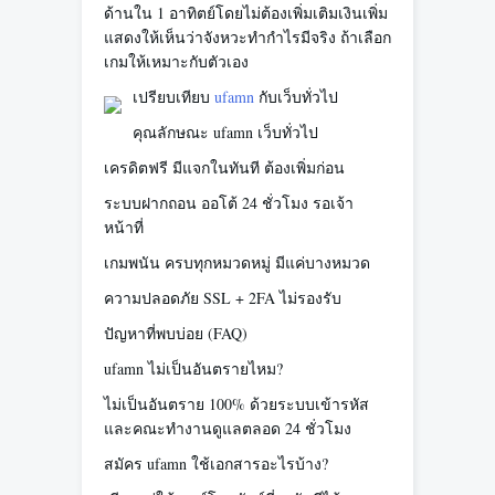
ด้านใน 1 อาทิตย์โดยไม่ต้องเพิ่มเติมเงินเพิ่ม
แสดงให้เห็นว่าจังหวะทำกำไรมีจริง ถ้าเลือก
เกมให้เหมาะกับตัวเอง
เปรียบเทียบ
ufamn
กับเว็บทั่วไป
คุณลักษณะ ufamn เว็บทั่วไป
เครดิตฟรี มีแจกในทันที ต้องเพิ่มก่อน
ระบบฝากถอน ออโต้ 24 ชั่วโมง รอเจ้า
หน้าที่
เกมพนัน ครบทุกหมวดหมู่ มีแค่บางหมวด
ความปลอดภัย SSL + 2FA ไม่รองรับ
ปัญหาที่พบบ่อย (FAQ)
ufamn ไม่เป็นอันตรายไหม?
ไม่เป็นอันตราย 100% ด้วยระบบเข้ารหัส
และคณะทำงานดูแลตลอด 24 ชั่วโมง
สมัคร ufamn ใช้เอกสารอะไรบ้าง?