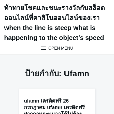
Skip
ท้าทายโชคและชนะรางวัลกับสล็อต
to
content
ออนไลน์ที่คาสิโนออนไลน์ของเรา
when the line is steep what is
happening to the object's speed
OPEN MENU
ป้ายกำกับ:
Ufamn
ufamn เครดิตฟรี 26
กรกฎาคม ufamn เครดิตฟรี