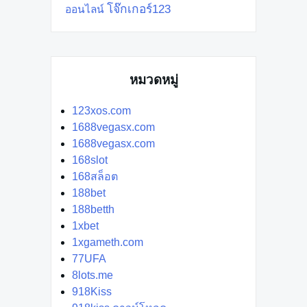
โจ๊กเกอร์123
ออนไลน์
หมวดหมู่
123xos.com
1688vegasx.com
1688vegasx.com
168slot
168สล็อต
188bet
188betth
1xbet
1xgameth.com
77UFA
8lots.me
918Kiss