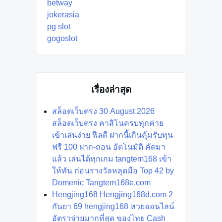
betway
jokerasia
pg slot
gogoslot
เรื่องล่าสุด
สล็อตเว็บตรง 30 August 2026
สล็อตเว็บตรง คาสิโนครบทุกค่าย
เข้าเล่นง่าย ฟีลดี ฝากนี้เกินคุ้มรับทุน
ฟรี 100 ฝาก-ถอน อัตโนมัติ คัดมา
แล้ว เล่นได้ทุกเกม tangtem168 เข้า
ให้ทัน ก่อนรางวัลหลุดมือ Top 42 by
Domenic Tangtem168e.com
Hengjing168 Hengjing168d.com 2
กันยา 69 hengjing168 หวยออนไลน์
อัตราจ่ายมากที่สุด ของไทย Cash