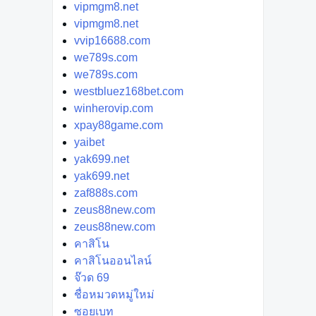
vipmgm8.net
vipmgm8.net
vvip16688.com
we789s.com
we789s.com
westbluez168bet.com
winherovip.com
xpay88game.com
yaibet
yak699.net
yak699.net
zaf888s.com
zeus88new.com
zeus88new.com
คาสิโน
คาสิโนออนไลน์
จ๊วด 69
ชื่อหมวดหมู่ใหม่
ซอยเบท