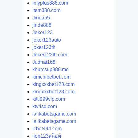
infyplus888.com
item388.com
Jinda55
jinda888
Joker123
joker123auto
joker123th
Joker123th.com
Judhai168
khumsup888.me
kimchibetbet.com
kingxxxbet123.com
kingxxxbet123.com
kitti999vip.com
ktv4sd.com
lalikabetsgame.com
lalikabetsgame.com
lcbet444.com
lion123สล็อต