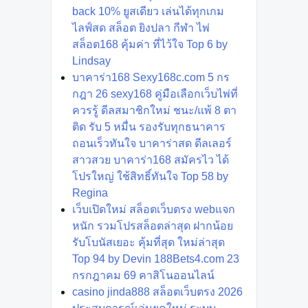
back 10% ยูสเดียว เล่นได้ทุกเกม
ไลฟ์สด สล็อต ยิงปลา กีฬา ไพ่
สล็อต168 คุ้มค่า ที่ไว้ใจ Top 6 by
Lindsay
บาคาร่า168 Sexy168c.com 5 กร
กฎา 26 sexy168 คู่มือเลือกเว็บไพ่ที่
ควรรู้ ดีลสมาชิกใหม่ ชนะ/แพ้ 8 ตา
ติด รับ 5 หมื่น รองรับทุกธนาคาร
ถอนเร็วทันใจ บาคาร่าสด ดีลเลอร์
สาวสวย บาคาร่า168 สมัครไว ได้
โปรใหญ่ ใช้สิทธิ์ทันใจ Top 58 by
Regina
เว็บเปิดใหม่ สล็อตเว็บตรง webแจก
หนัก รวมโปรสล็อตล่าสุด ฝากน้อย
รับโบนัสเยอะ คุ้มที่สุด ใหม่ล่าสุด
Top 94 by Devin 188Bets4.com 23
กรกฎาคม 69 คาสิโนออนไลน์
casino jinda888 สล็อตเว็บตรง 2026