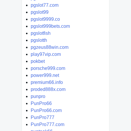
pgslot77.com
pgslot99
pgslot9999.co
pgslot999bets.com
pgslotfish
pgslotth
pgzeus88win.com
play97vip.com
pokbet
porsche999.com
power999.net
premium66.info
proded888x.com
punpro
PunPro66
PunPro66.com
PunPro777
PunPro777.com