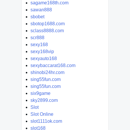
sagame168th.com
sawan888
sbobet
sbotop1688.com
sclass8888.com
scr888
sexy168
sexy168vip
sexyauto168
sexybaccarat168.com
shinobi24hr.com
sing55fun.com
sing55fun.com
six9game
sky2899.com
Slot
Slot Online
slot1111ok.com
slot168