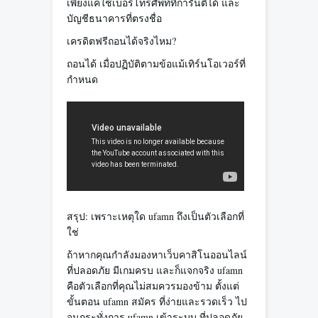
เพียงแค่ใช้เบอร์โทรศัพท์ที่การันตีได้ และ
บัญชีธนาคารที่ตรงชื่อ
เครดิตฟรีถอนได้จริงไหม?
ถอนได้ เมื่อปฏิบัติตามข้อแม้เทิร์นโอเวอร์ที่
กำหนด
สรุป: เพราะเหตุใด ufamn ถึงเป็นตัวเลือกที่
ใช่
ถ้าหากคุณกำลังมองหาเว็บคาสิโนออนไลน์
ที่ปลอดภัย มีเกมครบ และก็แจกจริง ufamn
คือตัวเลือกที่คุณไม่สมควรมองข้าม ตั้งแต่
ขั้นตอน ufamn สมัคร ที่ง่ายและรวดเร็ว ไป
จนกระทั่งการ ufamn เข้าระบบ ที่ปลอดภัย