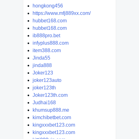
hongkong456
https://www.mfj889xx.com/
hubbet168.com
hubbet168.com
ib888pro.bet
infyplus888.com
item388.com
Jinda55
jinda888
Joker123
joker123auto
joker123th
Joker123th.com
Judhai168
khumsup888.me
kimchibetbet.com
kingxxxbet123.com
kingxxxbet123.com