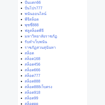
ปั่นแตก66
ปั่นโปร777
พนันออนไลน์
พีจีสล็อต
พุซซี่888
ฟลูสล็อตพีจี
มหาวิทยาลัยราชภัฏ
รับทำเว็บพนัน
ราชภัฏสวนสุนันทา
สล็อต
สล็อต168
สล็อต456
สล็อต666
สล็อต777
สล็อต888
สล็อต888เว็บตรง
สล็อต918
สล็อต99
สล็อตpg