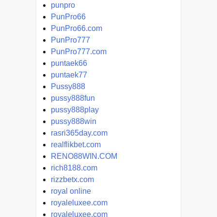
punpro
PunPro66
PunPro66.com
PunPro777
PunPro777.com
puntaek66
puntaek77
Pussy888
pussy888fun
pussy888play
pussy888win
rasri365day.com
realflikbet.com
RENO88WIN.COM
rich8188.com
rizzbetx.com
royal online
royaleluxee.com
royaleluxee.com