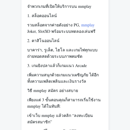
จำพวกเกมที่เปิดให้บริการบน mmplay
1. สล็อตออนไลน์
รวมสล็อตจากค่ายดังอย่าง PG,
mmplay
Joker, SlotXO พร้อมระบบทดลองเล่นฟรี
2. คาสิโนออนไลน์
บาคาร่า, รูเล็ต, ไฮโล และเกมไพ่ทุกแบบ
ถ่ายทอดสดด้วยระบบภาพคมชัด
3. เกมยิงปลาแล้วก็เกมแนว Arcade
เพิ่มความสนุกด้วยเกมแนวเผชิญภัย ได้อีก
ทั้งความเพลิดเพลินและเงินรางวัล
วิธี mmplay สมัคร อย่างสบาย
เพียงแต่ 3 ขั้นตอนคุณก็สามารถเริ่มใช้งาน
mmplay ได้ในทันที:
เข้าเว็บ mmplay แล้วคลิก “ลงทะเบียน
สมัครสมาชิก”