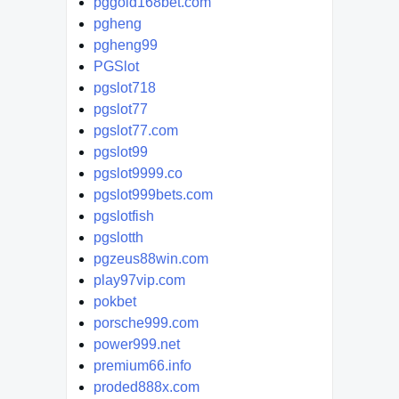
pggold168bet.com
pgheng
pgheng99
PGSlot
pgslot718
pgslot77
pgslot77.com
pgslot99
pgslot9999.co
pgslot999bets.com
pgslotfish
pgslotth
pgzeus88win.com
play97vip.com
pokbet
porsche999.com
power999.net
premium66.info
proded888x.com