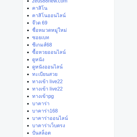
zeus88new.com
คาสิโน
คาสิโนออนไลน์
จ๊วด 69
ชื่อหมวดหมู่ใหม่
ซอยเบท
ซีเกมส์68
ซื้อหวยออนไลน์
ดูหนัง
ดูหนังออนไลน์
ทะเบียนสวย
ทางเข้า live22
ทางเข้า live22
ทางเข้าpg
บาคาร่า
บาคาร่า168
บาคาร่าออนไลน์
บาคาร่าเว็บตรง
ปั่นสล็อต