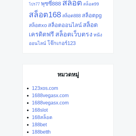
สล็อต
พุซซี่888
สล็อต99
โปร77
สล็อต168
สล็อตpg
สล็อต888
สล็อต
สล็อตออนไลน์
สล็อตxo
สล็อตเว็บตรง
เครดิตฟรี
หนัง
โจ๊กเกอร์123
ออนไลน์
หมวดหมู่
123xos.com
1688vegasx.com
1688vegasx.com
168slot
168สล็อต
188bet
188betth