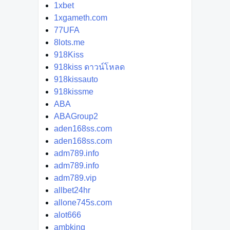
1xbet
1xgameth.com
77UFA
8lots.me
918Kiss
918kiss ดาวน์โหลด
918kissauto
918kissme
ABA
ABAGroup2
aden168ss.com
aden168ss.com
adm789.info
adm789.info
adm789.vip
allbet24hr
allone745s.com
alot666
ambking