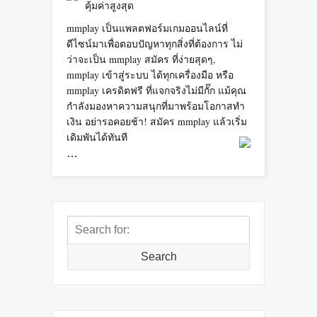
คุ้มค่าสูงสุด
mmplay เป็นแพลตฟอร์มเกมออนไลน์ที่
ดีไซน์มาเพื่อตอบปัญหาทุกสิ่งที่ต้องการ ไม่
ว่าจะเป็น mmplay สมัคร ที่ง่ายสุดๆ,
mmplay เข้าสู่ระบบ ได้ทุกเครื่องมือ หรือ
mmplay เครดิตฟรี ที่แจกจริงไม่มีกั๊ก แม้คุณ
กำลังมองหาความสนุกที่มาพร้อมโอกาสทำ
เงิน อย่ารอคอยช้า! สมัคร mmplay แล้วเริ่ม
เดิมพันได้ทันที
…
Search
for:
Search