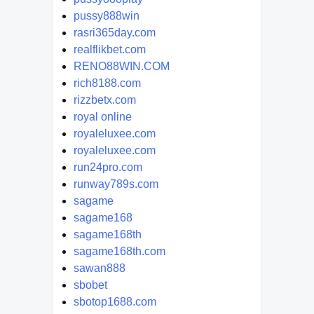
pussy888win
rasri365day.com
realflikbet.com
RENO88WIN.COM
rich8188.com
rizzbetx.com
royal online
royaleluxee.com
royaleluxee.com
run24pro.com
runway789s.com
sagame
sagame168
sagame168th
sagame168th.com
sawan888
sbobet
sbotop1688.com