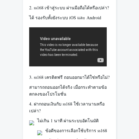
2. ss168 เข้าสู่ระบบ ผ่านมือถือได้หรือเปล่า?
ได้ รองรับทั้งยังระบบ iOS และ Android
3. ss168 เครดิตฟรี ถอนออกมาได้ใช่หรือไม่?
สามารถถอนออกได้จริง เมื่อกระทำตามข้อ
ตกลงของโปรโมชั่น
4. ฝากถอนเงินกับ ss168 ใช้เวลานานหรือ
เปล่า?
ไม่เกิน 1 นาที ผ่านระบบอัตโนมัติ
ข้อดีของการเลือกใช้บริการ ss168