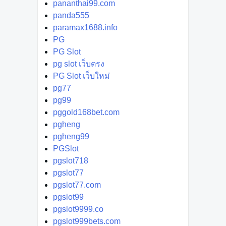
pananthai99.com
panda555
paramax1688.info
PG
PG Slot
pg slot เว็บตรง
PG Slot เว็บใหม่
pg77
pg99
pggold168bet.com
pgheng
pgheng99
PGSlot
pgslot718
pgslot77
pgslot77.com
pgslot99
pgslot9999.co
pgslot999bets.com