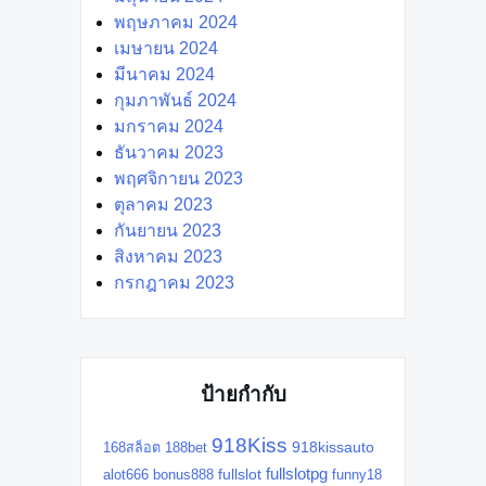
พฤษภาคม 2024
เมษายน 2024
มีนาคม 2024
กุมภาพันธ์ 2024
มกราคม 2024
ธันวาคม 2023
พฤศจิกายน 2023
ตุลาคม 2023
กันยายน 2023
สิงหาคม 2023
กรกฎาคม 2023
ป้ายกำกับ
918Kiss
918kissauto
168สล็อต
188bet
fullslotpg
fullslot
alot666
bonus888
funny18