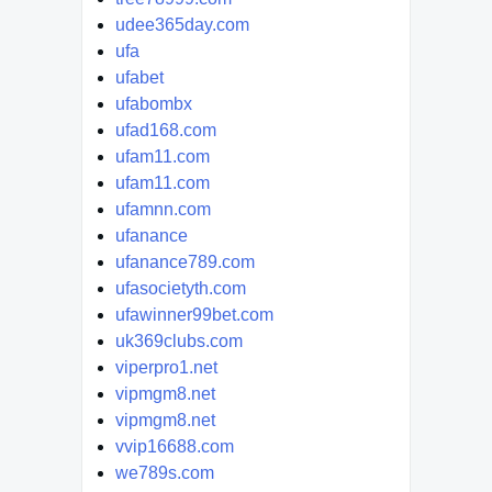
udee365day.com
ufa
ufabet
ufabombx
ufad168.com
ufam11.com
ufam11.com
ufamnn.com
ufanance
ufanance789.com
ufasocietyth.com
ufawinner99bet.com
uk369clubs.com
viperpro1.net
vipmgm8.net
vipmgm8.net
vvip16688.com
we789s.com