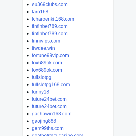
eu369clubs.com
faro168
fcharoenkit168.com
finfinbet789.com
finfinbet789.com
finnivips.com
fiwdee.win
fortune99vip.com
fox689ok.com
fox689ok.com
fullslotpg
fullslotpg168.com
funny18
future24bet.com
future24bet.com
gachawin168.com
gaojing888
gem99ths.com
goatbetroyalcasino.com