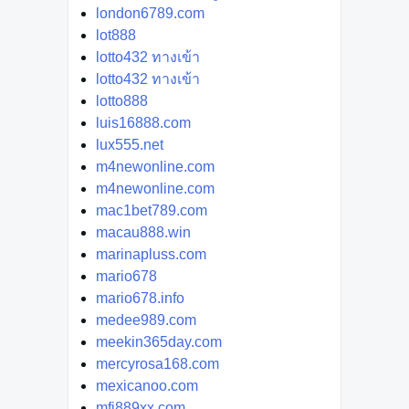
london6789.com
lot888
lotto432 ทางเข้า
lotto432 ทางเข้า
lotto888
luis16888.com
lux555.net
m4newonline.com
m4newonline.com
mac1bet789.com
macau888.win
marinapluss.com
mario678
mario678.info
medee989.com
meekin365day.com
mercyrosa168.com
mexicanoo.com
mfj889xx.com