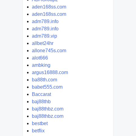
aden168ss.com
aden168ss.com
adm789.info
adm789.info
adm789.vip
allbet24hr
allone745s.com
alot666
ambking
argus16888.com
ba88th.com
babet555.com
Baccarat
baj88thb
baj88thbz.com
baj88thbz.com
bestbet
betflix