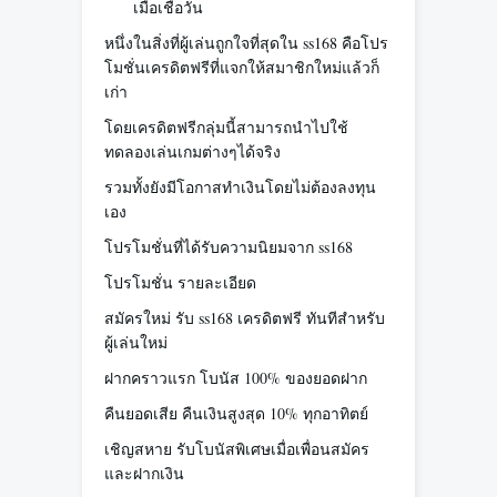
เมื่อเชื่อวัน
หนึ่งในสิ่งที่ผู้เล่นถูกใจที่สุดใน ss168 คือโปร
โมชั่นเครดิตฟรีที่แจกให้สมาชิกใหม่แล้วก็
เก่า
โดยเครดิตฟรีกลุ่มนี้สามารถนำไปใช้
ทดลองเล่นเกมต่างๆได้จริง
รวมทั้งยังมีโอกาสทำเงินโดยไม่ต้องลงทุน
เอง
โปรโมชั่นที่ได้รับความนิยมจาก ss168
โปรโมชั่น รายละเอียด
สมัครใหม่ รับ ss168 เครดิตฟรี ทันทีสำหรับ
ผู้เล่นใหม่
ฝากคราวแรก โบนัส 100% ของยอดฝาก
คืนยอดเสีย คืนเงินสูงสุด 10% ทุกอาทิตย์
เชิญสหาย รับโบนัสพิเศษเมื่อเพื่อนสมัคร
และฝากเงิน