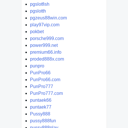
pgslotfish
pgslotth
pgzeus88win.com
play97vip.com
pokbet
porsche999.com
power999.net
premium66.info
proded888x.com
punpro
PunPro66
PunPro66.com
PunPro777
PunPro777.com
puntaek66
puntaek77
Pussy888
pussy888fun
pussy888play