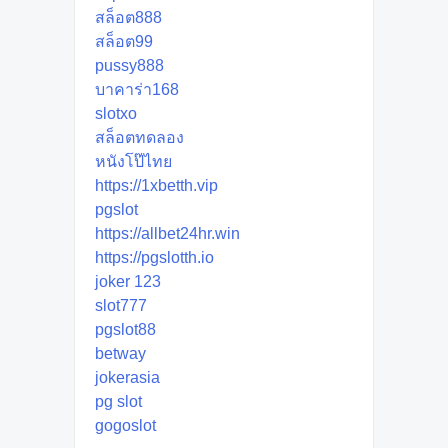
สล็อต888
สล็อต99
pussy888
บาคาร่า168
slotxo
สล็อตทดลอง
หนังโป๊ไทย
https://1xbetth.vip
pgslot
https://allbet24hr.win
https://pgslotth.io
joker 123
slot777
pgslot88
betway
jokerasia
pg slot
gogoslot