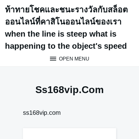
Skip
ท้าทายโชคและชนะรางวัลกับสล็อต
to
content
ออนไลน์ที่คาสิโนออนไลน์ของเรา
when the line is steep what is
happening to the object's speed
OPEN MENU
Ss168vip.com
ss168vip.com