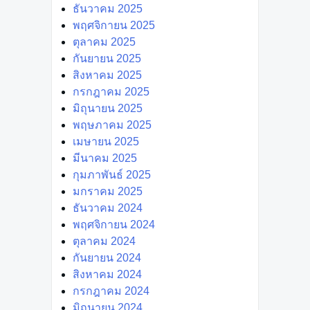
ธันวาคม 2025
พฤศจิกายน 2025
ตุลาคม 2025
กันยายน 2025
สิงหาคม 2025
กรกฎาคม 2025
มิถุนายน 2025
พฤษภาคม 2025
เมษายน 2025
มีนาคม 2025
กุมภาพันธ์ 2025
มกราคม 2025
ธันวาคม 2024
พฤศจิกายน 2024
ตุลาคม 2024
กันยายน 2024
สิงหาคม 2024
กรกฎาคม 2024
มิถุนายน 2024