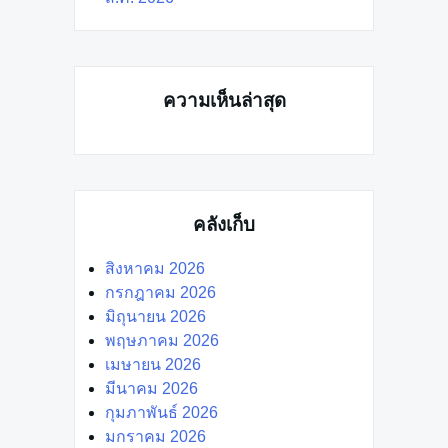
ความเห็นล่าสุด
คลังเก็บ
สิงหาคม 2026
กรกฎาคม 2026
มิถุนายน 2026
พฤษภาคม 2026
เมษายน 2026
มีนาคม 2026
กุมภาพันธ์ 2026
มกราคม 2026