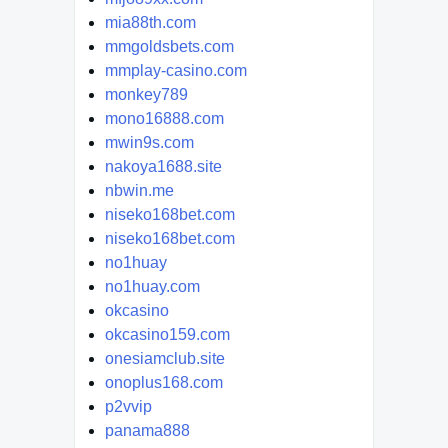
mia88th.com
mmgoldsbets.com
mmplay-casino.com
monkey789
mono16888.com
mwin9s.com
nakoya1688.site
nbwin.me
niseko168bet.com
niseko168bet.com
no1huay
no1huay.com
okcasino
okcasino159.com
onesiamclub.site
onoplus168.com
p2vvip
panama888