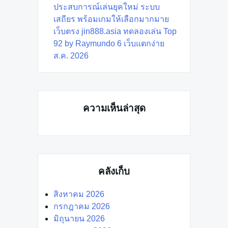
ประสบการณ์เล่นยุคใหม่ ระบบ
เสถียร พร้อมเกมให้เลือกมากมาย
เว็บตรง jin888.asia ทดลองเล่น Top
92 by Raymundo 6 เว็บแตกง่าย
ส.ค. 2026
ความเห็นล่าสุด
คลังเก็บ
สิงหาคม 2026
กรกฎาคม 2026
มิถุนายน 2026