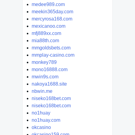
medee989.com
meekin365day.com
mercyrosa168.com
mexicanoo.com
mfj889xx.com
mia88th.com
mmgoldsbets.com
mmplay-casino.com
monkey789
mono16888.com
mwin9s.com
nakoya1688.site
nbwin.me
niseko168bet.com
niseko168bet.com
no1huay
no1huay.com
okcasino
okcasino159.com