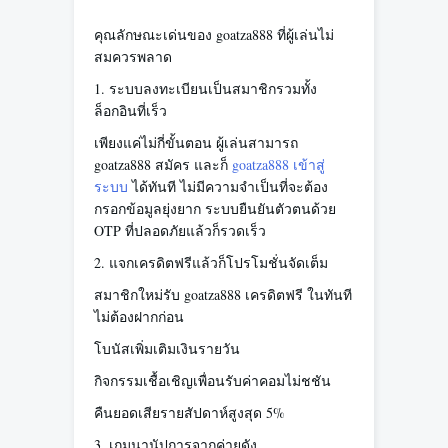
คุณลักษณะเด่นของ goatza888 ที่ผู้เล่นไม่
สมควรพลาด
1. ระบบลงทะเบียนเป็นสมาชิกรวมทั้ง
ล็อกอินที่เร็ว
เพียงแค่ไม่กี่ขั้นตอน ผู้เล่นสามารถ
goatza888 สมัคร และก็
goatza888 เข้าสู่
ระบบ
ได้ทันที ไม่มีความจำเป็นที่จะต้อง
กรอกข้อมูลยุ่งยาก ระบบยืนยันตัวตนด้วย
OTP ที่ปลอดภัยแล้วก็รวดเร็ว
2. แจกเครดิตฟรีแล้วก็โปรโมชั่นจัดเต็ม
สมาชิกใหม่รับ goatza888 เครดิตฟรี ในทันที
ไม่ต้องฝากก่อน
โบนัสเพิ่มเติมเงินรายวัน
กิจกรรมเชื้อเชิญเพื่อนรับค่าคอมไม่ชชัน
คืนยอดเสียรายสัปดาห์สูงสุด 5%
3. เกมนานัปการจากค่ายดัง