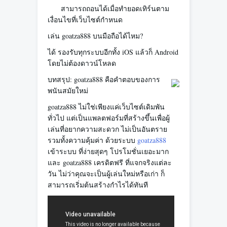
สามารถถอนได้เมื่อทำยอดเทิร์นตาม
เงื่อนไขที่เว็บไซต์กำหนด
เล่น goatza888 บนมือถือได้ไหม?
ได้ รองรับทุกระบบอีกทั้ง iOS แล้วก็ Android
โดยไม่ต้องดาวน์โหลด
บทสรุป: goatza888 คือคำตอบของการ
พนันสมัยใหม่
goatza888 ไม่ใช่เพียงแค่เว็บไซต์เดิมพัน
ทั่วไป แต่เป็นแพลตฟอร์มที่สร้างขึ้นเพื่อผู้
เล่นที่อยากความสะดวก ไม่เป็นอันตราย
รวมทั้งความคุ้มค่า ด้วยระบบ
goatza888
เข้าระบบ ที่ง่ายสุดๆ โปรโมชั่นเยอะมาก
และ goatza888 เครดิตฟรี ที่แจกจริงแต่ละ
วัน ไม่ว่าคุณจะเป็นผู้เล่นใหม่หรือเก่า ก็
สามารถเริ่มต้นสร้างกำไรได้ทันที