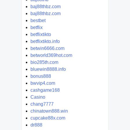
baj88thbz.com
baj88thbz.com
bestbet
betflix
betflixtikto
betflixtikto.info
betwin6666.com
betworld369hot.com
bio285th.com
bluewin8888.info
bonus888
bwvip4.com
cashgame168
Casino
chang7777
chinatown888.win
cupcake88x.com
dr888