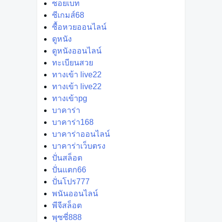
ซอยเบท
ซีเกมส์68
ซื้อหวยออนไลน์
ดูหนัง
ดูหนังออนไลน์
ทะเบียนสวย
ทางเข้า live22
ทางเข้า live22
ทางเข้าpg
บาคาร่า
บาคาร่า168
บาคาร่าออนไลน์
บาคาร่าเว็บตรง
ปั่นสล็อต
ปั่นแตก66
ปั่นโปร777
พนันออนไลน์
พีจีสล็อต
พุซซี่888