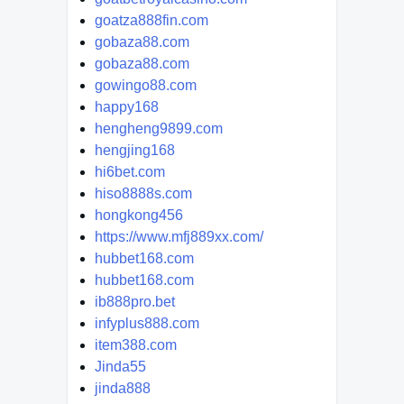
goatza888fin.com
gobaza88.com
gobaza88.com
gowingo88.com
happy168
hengheng9899.com
hengjing168
hi6bet.com
hiso8888s.com
hongkong456
https://www.mfj889xx.com/
hubbet168.com
hubbet168.com
ib888pro.bet
infyplus888.com
item388.com
Jinda55
jinda888