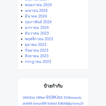
พฤษภาคม 2024
เมษายน 2024
มีนาคม 2024
กุมภาพันธ์ 2024
มกราคม 2024
ธันวาคม 2023
พฤศจิกายน 2023
ตุลาคม 2023
กันยายน 2023
สิงหาคม 2023
กรกฎาคม 2023
ป้ายกำกับ
918Kiss
918kissauto
168สล็อต
188bet
fullslotpg
fullslot
alot666
bonus888
funny18