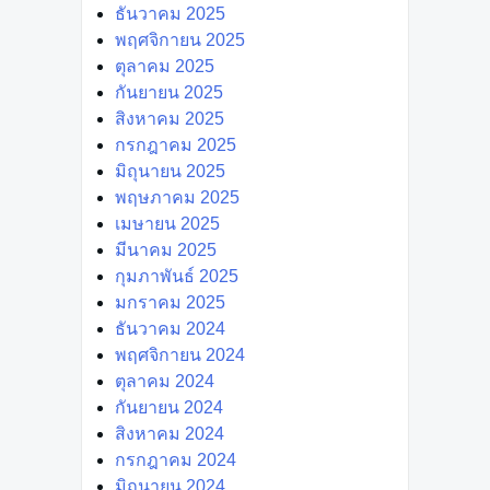
ธันวาคม 2025
พฤศจิกายน 2025
ตุลาคม 2025
กันยายน 2025
สิงหาคม 2025
กรกฎาคม 2025
มิถุนายน 2025
พฤษภาคม 2025
เมษายน 2025
มีนาคม 2025
กุมภาพันธ์ 2025
มกราคม 2025
ธันวาคม 2024
พฤศจิกายน 2024
ตุลาคม 2024
กันยายน 2024
สิงหาคม 2024
กรกฎาคม 2024
มิถุนายน 2024