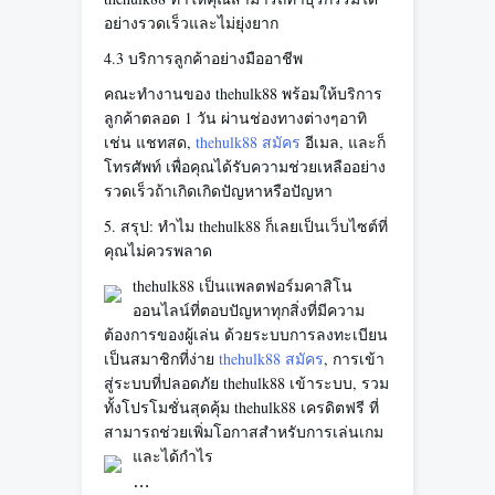
อย่างรวดเร็วและไม่ยุ่งยาก
4.3 บริการลูกค้าอย่างมืออาชีพ
คณะทำงานของ thehulk88 พร้อมให้บริการ
ลูกค้าตลอด 1 วัน ผ่านช่องทางต่างๆอาทิ
เช่น แชทสด,
thehulk88 สมัคร
อีเมล, และก็
โทรศัพท์ เพื่อคุณได้รับความช่วยเหลืออย่าง
รวดเร็วถ้าเกิดเกิดปัญหาหรือปัญหา
5. สรุป: ทำไม thehulk88 ก็เลยเป็นเว็บไซต์ที่
คุณไม่ควรพลาด
thehulk88 เป็นแพลตฟอร์มคาสิโน
ออนไลน์ที่ตอบปัญหาทุกสิ่งที่มีความ
ต้องการของผู้เล่น ด้วยระบบการลงทะเบียน
เป็นสมาชิกที่ง่าย
thehulk88 สมัคร
, การเข้า
สู่ระบบที่ปลอดภัย thehulk88 เข้าระบบ, รวม
ทั้งโปรโมชั่นสุดคุ้ม thehulk88 เครดิตฟรี ที่
สามารถช่วยเพิ่มโอกาสสำหรับการเล่นเกม
และได้กำไร
…