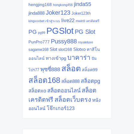
jinda55
hengjing168
hongkong456
Joker123
jinda888
Joker123th
live22
kingxxxbet เข้าสู่ระบบ
mwin9 เครดิตฟรี
PGSlot
PG Slot
PG
pg99
Pussy888
PunPro777
royaleluxe
Slot
Slotxo
slot168
คาสิโน
sagame168
บาคาร่า
ทางเข้าpg
ออนไลน์
ปัน
สล็อต
พุซซี่888
สล็อต99
โปร77
สล็อต168
สล็อตpg
สล็อต888
สล็อต
สล็อตออนไลน์
สล็อตxo
สล็อตเว็บตรง
เครดิตฟรี
หนัง
โจ๊กเกอร์123
ออนไลน์