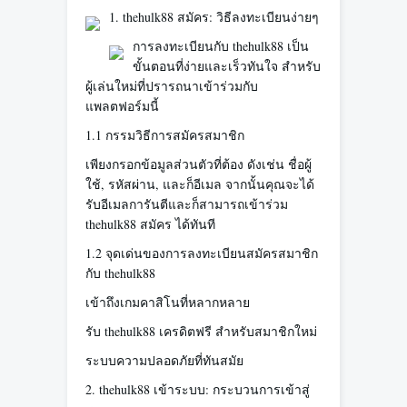
1. thehulk88 สมัคร: วิธีลงทะเบียนง่ายๆ
การลงทะเบียนกับ thehulk88 เป็น
ขั้นตอนที่ง่ายและเร็วทันใจ สำหรับ
ผู้เล่นใหม่ที่ปรารถนาเข้าร่วมกับ
แพลตฟอร์มนี้
1.1 กรรมวิธีการสมัครสมาชิก
เพียงกรอกข้อมูลส่วนตัวที่ต้อง ดังเช่น ชื่อผู้
ใช้, รหัสผ่าน, และก็อีเมล จากนั้นคุณจะได้
รับอีเมลการันตีและก็สามารถเข้าร่วม
thehulk88 สมัคร ได้ทันที
1.2 จุดเด่นของการลงทะเบียนสมัครสมาชิก
กับ thehulk88
เข้าถึงเกมคาสิโนที่หลากหลาย
รับ thehulk88 เครดิตฟรี สำหรับสมาชิกใหม่
ระบบความปลอดภัยที่ทันสมัย
2. thehulk88 เข้าระบบ: กระบวนการเข้าสู่