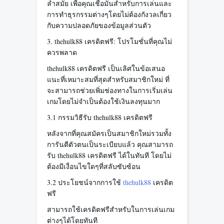
ล้ำสมัย เพื่อคุณเชื่อมั่นสำหรับการเล่นและ
การทำธุรกรรมต่างๆโดยไม่ต้องกังวลเกี่ยว
กับความปลอดภัยของข้อมูลส่วนตัว
3. thehulk88 เครดิตฟรี: โปรโมชั่นที่คุณไม่
ควรพลาด
thehulk88 เครดิตฟรี เป็นเลิศในข้อเสนอ
แนะที่เหมาะสมที่สุดสำหรับสมาชิกใหม่ ที่
จะสามารถช่วยเพิ่มช่องทางในการเริ่มเล่น
เกมโดยไม่จำเป็นต้องใช้เงินลงทุนมาก
3.1 กรรมวิธีรับ thehulk88 เครดิตฟรี
หลังจากที่คุณสมัครเป็นสมาชิกใหม่รวมทั้ง
การันตีตัวตนเป็นระเบียบแล้ว คุณสามารถ
รับ thehulk88 เครดิตฟรี ได้ในทันที โดยไม่
ต้องมีเงื่อนไขใดๆที่สลับซับซ้อน
3.2 ประโยชน์จากการใช้
thehulk88
เครดิต
ฟรี
สามารถใช้เครดิตฟรีสำหรับในการเล่นเกม
ต่างๆได้โดยทันที