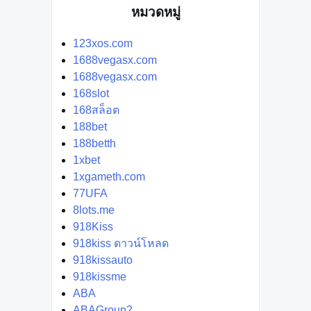
หมวดหมู่
123xos.com
1688vegasx.com
1688vegasx.com
168slot
168สล็อต
188bet
188betth
1xbet
1xgameth.com
77UFA
8lots.me
918Kiss
918kiss ดาวน์โหลด
918kissauto
918kissme
ABA
ABAGroup2