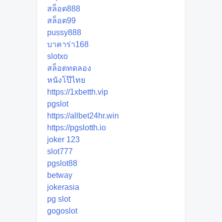
สล็อต888
สล็อต99
pussy888
บาคาร่า168
slotxo
สล็อตทดลอง
หนังโป๊ไทย
https://1xbetth.vip
pgslot
https://allbet24hr.win
https://pgslotth.io
joker 123
slot777
pgslot88
betway
jokerasia
pg slot
gogoslot