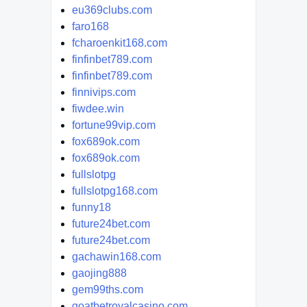
eu369clubs.com
faro168
fcharoenkit168.com
finfinbet789.com
finfinbet789.com
finnivips.com
fiwdee.win
fortune99vip.com
fox689ok.com
fox689ok.com
fullslotpg
fullslotpg168.com
funny18
future24bet.com
future24bet.com
gachawin168.com
gaojing888
gem99ths.com
goatbetroyalcasino.com