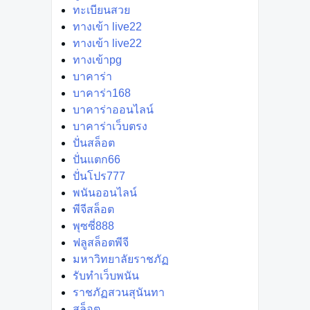
ทะเบียนสวย
ทางเข้า live22
ทางเข้า live22
ทางเข้าpg
บาคาร่า
บาคาร่า168
บาคาร่าออนไลน์
บาคาร่าเว็บตรง
ปั่นสล็อต
ปั่นแตก66
ปั่นโปร777
พนันออนไลน์
พีจีสล็อต
พุซซี่888
ฟลูสล็อตพีจี
มหาวิทยาลัยราชภัฏ
รับทำเว็บพนัน
ราชภัฏสวนสุนันทา
สล็อต