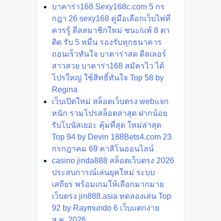
บาคาร่า168 Sexy168c.com 5 กร
กฎา 26 sexy168 คู่มือเลือกเว็บไพ่ที่
ควรรู้ ดีลสมาชิกใหม่ ชนะ/แพ้ 8 ตา
ติด รับ 5 หมื่น รองรับทุกธนาคาร
ถอนเร็วทันใจ บาคาร่าสด ดีลเลอร์
สาวสวย บาคาร่า168 สมัครไว ได้
โปรใหญ่ ใช้สิทธิ์ทันใจ Top 58 by
Regina
เว็บเปิดใหม่ สล็อตเว็บตรง webแจก
หนัก รวมโปรสล็อตล่าสุด ฝากน้อย
รับโบนัสเยอะ คุ้มที่สุด ใหม่ล่าสุด
Top 94 by Devin 188Bets4.com 23
กรกฎาคม 69 คาสิโนออนไลน์
casino jinda888 สล็อตเว็บตรง 2026
ประสบการณ์เล่นยุคใหม่ ระบบ
เสถียร พร้อมเกมให้เลือกมากมาย
เว็บตรง jin888.asia ทดลองเล่น Top
92 by Raymundo 6 เว็บแตกง่าย
ส.ค. 2026