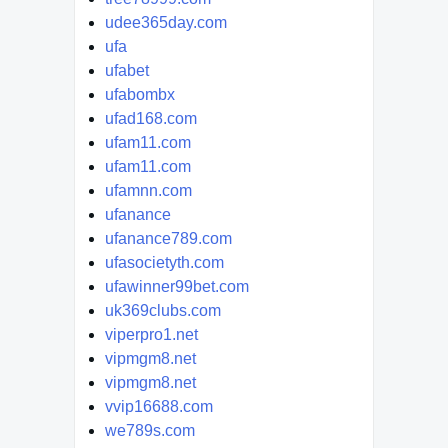
udee365day.com
ufa
ufabet
ufabombx
ufad168.com
ufam11.com
ufam11.com
ufamnn.com
ufanance
ufanance789.com
ufasocietyth.com
ufawinner99bet.com
uk369clubs.com
viperpro1.net
vipmgm8.net
vipmgm8.net
vvip16688.com
we789s.com