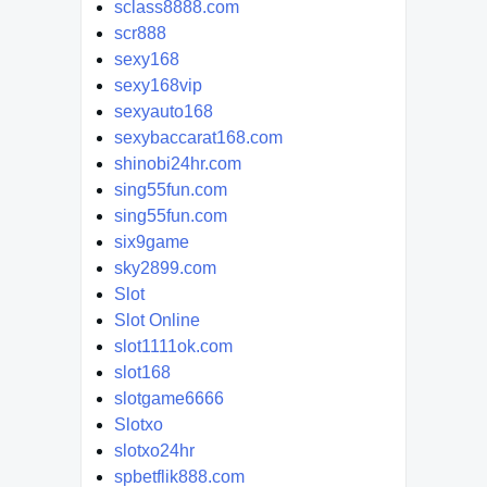
sclass8888.com
scr888
sexy168
sexy168vip
sexyauto168
sexybaccarat168.com
shinobi24hr.com
sing55fun.com
sing55fun.com
six9game
sky2899.com
Slot
Slot Online
slot1111ok.com
slot168
slotgame6666
Slotxo
slotxo24hr
spbetflik888.com