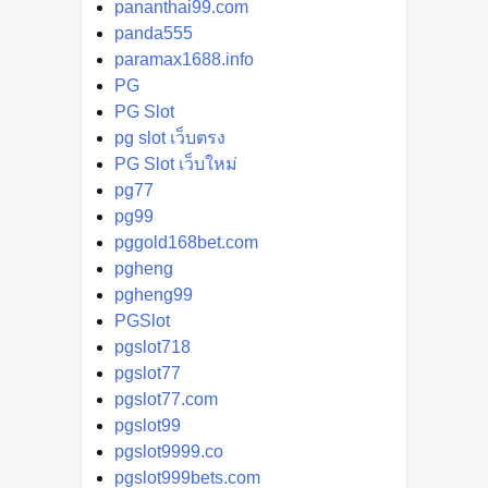
pananthai99.com
panda555
paramax1688.info
PG
PG Slot
pg slot เว็บตรง
PG Slot เว็บใหม่
pg77
pg99
pggold168bet.com
pgheng
pgheng99
PGSlot
pgslot718
pgslot77
pgslot77.com
pgslot99
pgslot9999.co
pgslot999bets.com