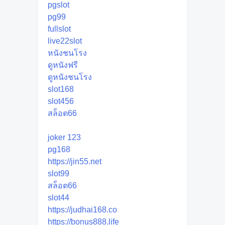
pgslot
pg99
fullslot
live22slot
หนังชนโรง
ดูหนังฟรี
ดูหนังชนโรง
slot168
slot456
สล็อต66
joker 123
pg168
https://jin55.net
slot99
สล็อต66
slot44
https://judhai168.co
https://bonus888.life