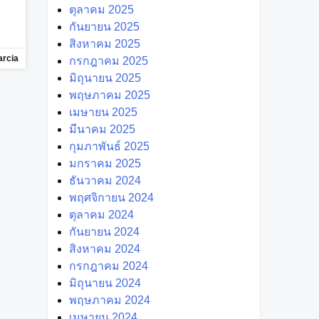
ตุลาคม 2025
กันยายน 2025
สิงหาคม 2025
arcia
กรกฎาคม 2025
มิถุนายน 2025
พฤษภาคม 2025
เมษายน 2025
มีนาคม 2025
กุมภาพันธ์ 2025
มกราคม 2025
ธันวาคม 2024
พฤศจิกายน 2024
ตุลาคม 2024
กันยายน 2024
สิงหาคม 2024
กรกฎาคม 2024
มิถุนายน 2024
พฤษภาคม 2024
เมษายน 2024