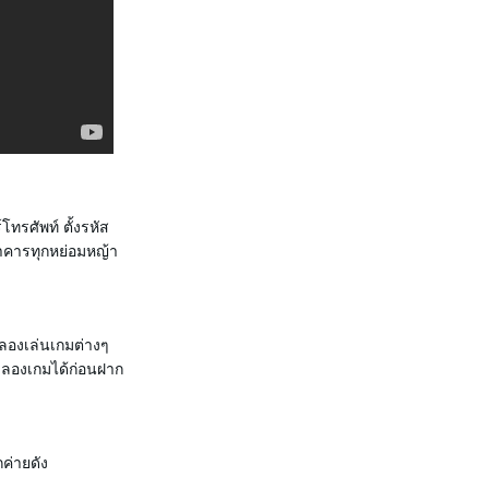
ทรศัพท์ ตั้งรหัส
นาคารทุกหย่อมหญ้า
ทดลองเล่นเกมต่างๆ
ดลองเกมได้ก่อนฝาก
ค่ายดัง