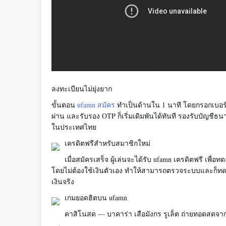
ลงทะเบียนไม่ยุ่งยาก
ขั้นตอน
ufamn สมัคร
ทำเป็นด้านใน 1 นาที โดยกรอกเบอร์โ
ผ่าน และรับรอง OTP ก็เริ่มเดิมพันได้ทันที รองรับบัญชีธ
ในประเทศไทย
เครดิตฟรีสำหรับสมาชิกใหม่
เมื่อสมัครเสร็จ ผู้เล่นจะได้รับ ufamn เครดิตฟรี เพื่อ
โดยไม่ต้องใช้เงินตัวเอง ทำให้สามารถตรวจระบบและก็ท
เงินจริง
เกมยอดฮิตบน ufamn
คาสิโนสด — บาคาร่า เสือมังกร รูเล็ต ถ่ายทอดสดจาก