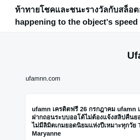
Skip
ท้าทายโชคและชนะรางวัลกับสล็อตออ
to
content
happening to the object's speed
Uf
ufamnn.com
ufamn เครดิตฟรี 26 กรกฎาคม ufamn เ
ฝากถอนระบบออโต้ไม่ต้องแจ้งสลิปคืนยอ
ไม่มีลิมิตเกมยอดนิยมแห่งปีเหมาะทุกวัย
Maryanne