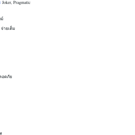
ร
Joker, Pragmatic
ม์
่ายเต็ม
ปลอดภัย
รี