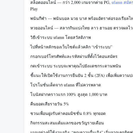
สล็อตออนไลน์ — กว่า 2,000 เกมจากค่าย PG,
ufamn สมัค
Play
พนันกีฬา — พนันบอล มวย บาส พร้อมอัตราต่อรองเรียลไท
หวยออนไลน์ — สลากกินแบ่งไทย ลาว ฮานอย ตรวจผลไว จ
วิธีเข้าระบบ ufamn โดยสวัสดิภาพ
ไปที่หน้าหลักของเว็บไซต์แล้วคลิก “เข้าระบบ”
กรอกเบอร์โทรศัพท์และรหัสผ่านที่ตั้งไว้ตอนสมัคร
กดเข้าระบบ ระบบจะพาคุณไปยังแดชกระดานพนัน
ชี้แนะให้เปิดใช้งานการยืนยัน 2 ชั้น (2FA) เพื่อเพิ่มความ
โปรโมชั่นเด็ดจาก ufamn ที่ไม่ควรพลาด
โบนัสฝากคราวแรก 100% สูงสุด 1,000 บาท
คืนยอดเสียรายวัน 5%
ชวนเพื่อนฝูงรับค่าคอมมิชชั่น 0.8% ทุกยอด
กิจกรรมสะสมแต้มแลกของขวัญรายเดือน
แบบอย่างผู้ใช้งานจริง: “คุณความรื่นเริง” เริ่มจากเครดิตฟ