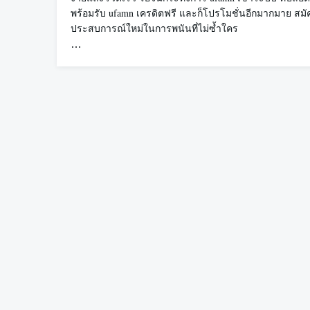
พร้อมรับ ufamn เครดิตฟรี และก็โปรโมชั่นอีกมากมาย สมัครว
ประสบการณ์ใหม่ในการพนันที่ไม่ซ้ำใคร
…