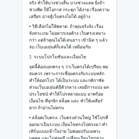
จริง ทำให้บางช่วงลื่น บางช่วงแลค ยิ่งถ้า
ช่วงพีค ก็มีโอกาส กระตุก ได้ง่าย เรื่องความ
เสถียร อาจสู้เว็บตรงไม่ได้ อยู่บ้าง
• วิธีเลือกไม่ให้พลาด: ถ้าคุณจริงจัง เรื่อง
จังหวะเกม ไม่อยากเจอค้าง เว็บตรงเหมาะ
กว่า แต่ถ้าคุณไม่ได้เล่นยาว เข้านิด ๆ แล้ว
จบ เว็บเอเย่นต์ก็เล่นได้ เหมือนกัน
2. ระบบโปรโมชันและเงื่อนไข
จุดนี้ต้องบอกตรง ๆ ว่าเว็บตรงได้เปรียบ พอ
สมควร เพราะการเชื่อมตรงกับระบบหลัก
ทำให้ออกโปร ได้เป็นระบบ และกติกาชัด
ส่วนเว็บเอเย่นต์มีตัวกลาง เลยมีการแบ่ง ผล
ประโยชน์ ทำให้โปรหลายแบบ มาพร้อม
เงื่อนไข ที่จุกจิก สล็อต และ ทำให้เคลียร์
ยาก ถ้าอ่านไม่ครบ
• สล็อตเว็บตรง: เว็บตรงส่วนใหญ่ ใช้โปรที่
ออกมาเป็นระบบ เงื่อนไขตรงไปตรงมา ทำ
เทิร์นแบบเข้าใจง่าย ไม่ค่อยปรับเฉพาะ
บุคคล และไม่ค่อยมี เปลี่ยนเงื่อนไขกลาง