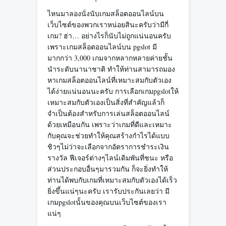
ไหนมาลองนั่งนับเกมสล็อตออนไลน์บน
เว็บไซต์ของพวกเราหน่อยสินะครับว่ามีกี่
เกม? ฮ่า… อย่างไรก็นับไม่ถูกแน่นอนครับ
เพราะเกมสล็อตออนไลน์บน pgslot มี
มากกว่า 3,000 เกมจากหลากหลายค่ายชั้น
นำระดับนานาชาติ ทำให้ท่านสามารถมอง
หาเกมสล็อตออนไลน์ที่เหมาะสมกับตัวเอง
ได้ง่ายแน่นอนนะครับ การเลือกเกมpgslotให้
เหมาะสมกับตัวเองเป็นสิ่งที่สำคัญแล้วก็
จำเป็นต้องสำหรับการเล่นสล็อตออนไลน์
ด้วยเหมือนกัน เพราะว่าเกมที่ดีและเหมาะ
กับคุณจะช่วยทำให้คุณสร้างกำไรได้แบบ
ชิวๆไม่ว่าจะเลือกจากอัตราการชำระเงิน
รางวัล ฟีเจอร์ต่างๆไลน์เดิมพันที่ชนะ หรือ
ส่วนประกอบอื่นๆมารวมกัน ก็จะยิ่งทำให้
ท่านได้พบกับเกมที่เหมาะสมกับตัวเองได้เร็ว
ยิ่งขึ้นแน่ๆนะครับ เรารับประกันเลยว่า มี
เกมpgslotนั้นของคุณบนเว็บไซต์ของเรา
แน่ๆ