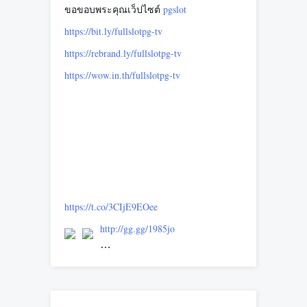
ขอขอบพระคุณเว็ปไซต์
pgslot
https://bit.ly/fullslotpg-tv
https://rebrand.ly/fullslotpg-tv
https://wow.in.th/fullslotpg-tv
https://t.co/3CIjE9EOee
http://gg.gg/1985jo
…