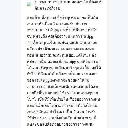
3. วางแผนการเล่นสล็อตออนไลน์ตั้งแต่
ต้นกระทั่งถึงจบ
และท้ายที่สุด ผมเชื่อว่าทุกคนน่าจะเห็นกัน
จนกระทั่งเบื่อแล้วล่ะนะครับ กับการ
วางแผนการเล่นpg slotตั้งแต่ต้นกระทั่งถึง
จบ หมายถึง คุณต้องวางแผนการเล่นpg
slotตั้งแต่คุณเริ่มเล่นยันคุณเลิกเล่นเลยล่ะ
ครับ อย่างตัวผมเอง ผมจะวางแผนลงทุน
ก่อนเสมอว่าผมจะลงทุนเยอะแค่ไหน แล้ว
หลังจากนั้น ผมจะเลือกเกมpg slotที่ผมอยาก
ได้เล่นจริงๆเหมาะกับผมจริงๆแล้วก็น่าจะได้
กำไรให้กับผมได้ หลังจากนั้น ผมจะลองหา
วิธีการเล่นpgslotที่น่าจะช่วยทำให้ผม
สามารถเข้าถึงแจ็กพอเพียงตของเกมได้ง่าย
มากยิ่งขึ้น อุตสาหะใช้ประโยชน์ต่างๆจาก
โปรโมชั่นที่มีเพื่อช่วยในเรื่องของการลงทุน
และก็เมื่อเล่นได้ตามเป้าหมายที่วางไว้ ผม
จะแบ่งเงินผลกำไรออกเป็น 2 ส่วนสำหรับ
ใช้จ่าย 50% รวมทั้งสำหรับเล่นต่อ 50% นี่
แหละขอรับคือตัวอย่างของการวางแผน