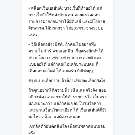
• สล็อตเว็บเอเย่นต์: บางเว็บก็ทำออโต้ แต่
บางเว็บยังใช้หลังบ้านคน คอยตรวจสอบ
รายการฝากถอน ทำให้มีดีเลย์ และมีโอกาส
ผิดพลาด ได้มากกว่า โดยเฉพาะช่วงระบบ
แน่น
• วิธีเลือกอย่างมีสติ: ถ้าคุณไม่อยากพึ่ง
ความไม่ชัวร์ จากแอดมิน เว็บตรงมักทำให้
สบายใจกว่า เพราะทำรายการด้วยตัวเอง
แบบออโต้ แต่ถ้าคุณโอเคกับระบบคน ก็
เลือกตามสไตล์ ได้เลยครับ fullslotpg
สรุปแบบเลือกง่าย ถ้าต้องเลือกจะเลือกยังไง
ถ้าคุณอยากได้ความนิ่ง เน้นเล่นจริงจัง ชอบ
กติกาชัด และอยากให้ทำรายการไว เว็บตรง
มักเหมาะกว่า แต่ถ้าคุณชอบโปรหวือหวา
และอ่านเงื่อนไขละเอียด ได้ เว็บเอเย่นต์ก็ยัง
พอไหว สล็อต แต่ต้องรอบคอบ
เช็กลิสต์ก่อนตัดสินใจ เพื่อกันพลาดแบบเจ็บ
จริง