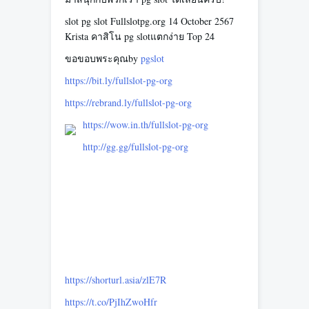
slot pg slot Fullslotpg.org 14 October 2567
Krista คาสิโน pg slotแตกง่าย Top 24
ขอขอบพระคุณby
pgslot
https://bit.ly/fullslot-pg-org
https://rebrand.ly/fullslot-pg-org
https://wow.in.th/fullslot-pg-org
http://gg.gg/fullslot-pg-org
https://shorturl.asia/zlE7R
https://t.co/PjIhZwoHfr