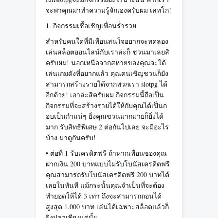
จะพาคุณมาทำความรู้จักเองครับผม เลทโก!
1. กิจกรรมเชื้อเชิญเพื่อนร่ำรวย
สำหรับคนใดที่มีเพื่อนสนใจอยากจะทดลอง
เล่นสล็อตออนไลน์กับเราล่ะก็ ชวนมาเลยสิ
ครับผม! นอกเหนือจากสหายของคุณจะได้
เล่นเกมดังที่อยากแล้ว คุณคนเชิญชวนก็ยัง
สามารถสร้างรายได้จากพวกเรา slotpg ได้
อีกด้วย! เอาล่ะสิครับผม กิจกรรมนี้ถือเป็น
กิจกรรมที่จะสร้างรายได้ให้กับคุณได้เป็นก
อบเป็นกำแน่ๆ ยิ่งคุณชวนมากมายก็ยิ่งได้
มาก รับสิทธิพิเศษ 2 ต่อกันไปเลย จะมีอะไร
บ้าง มาดูกันครับ!
• ต่อที่ 1 รับเครดิตฟรี ถ้าหากเพื่อนของคุณ
ฝากเงิน 200 บาทแบบไม่รับโบนัสเครดิตฟรี
คุณสามารถรับโบนัสเครดิตฟรี 200 บาทได้
เลยในทันที แม้กระนั้นคุณจำเป็นที่จะต้อง
ทำยอดให้ได้ 3 เท่า ถึงจะสามารถถอนได้
สูงสุด 1,000 บาท เล่นได้เฉพาะสล็อตแล้วก็
ยิงปลาเพียงแค่นั้น