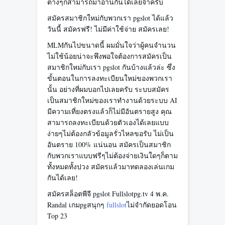
ต่างๆก็สามารถมาอ่านกันได้เลยจ๊าครับ
สมัครสมาชิกใหม่กับพวกเรา pgslot ได้แล้ว
วันนี้ สมัครฟรี! ไม่มีค่าใช้จ่าย สมัครเลย!
MLMกันไปขนาดนี้ ผมมั่นใจว่าผู้คนจำนวน
ไม่ใช้น้อยน่าจะพึงพอใจต้องการสมัครเป็น
สมาชิกใหม่กับเรา pgslot กันบ้างแล้วล่ะ ซึ่ง
ขั้นตอนในการลงทะเบียนใหม่ของพวกเรา
นั้น อย่างที่ผมบอกไปเลยครับ ระบบสมัคร
เป็นสมาชิกใหม่ของเราทำงานด้วยระบบ AI
มีความเที่ยงตรงแล้วก็ไม่มีอันตรายสูง คุณ
สามารถลงทะเบียนด้วยตัวเองได้เลยแบบ
ง่ายๆไม่ต้องกลัวข้อมูลรั่วไหลขอรับ ไม่เป็น
อันตราย 100% แน่นอน สมัครเป็นสมาชิก
กับพวกเราแบบฟรีๆไม่ต้องจ่ายเงินใดๆก็ตาม
ทั้งหมดทั้งปวง สมัครแล้วมาทดลองเล่นเกม
กันได้เลย!
สมัครสล็อตพีจี pgslot Fullslotpg.tv 4 พ.ค.
Randal เกมpgสนุกๆ
fullslot
ไม่จำกัดยอดโอน
Top 23