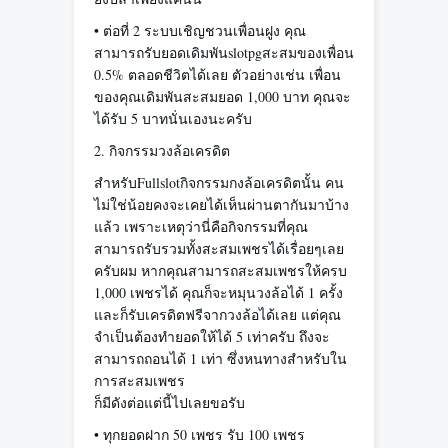
• ต่อที่ 2 ระบบเชิญชวนเพื่อนฝูง คุณ
สามารถรับยอดเดิมพันslotpgสะสมของเพื่อน
0.5% ตลอดชีวิตได้เลย ตัวอย่างเช่น เพื่อน
ของคุณเดิมพันสะสมยอด 1,000 บาท คุณจะ
ได้รับ 5 บาทนั่นเองนะครับ
2. กิจกรรมวงล้อเครดิต
สำหรับFullslotกิจกรรมกงล้อเครดิตนั้น คน
ไม่ใช่น้อยคงจะเคยได้เห็นผ่านตากันมาบ้าง
แล้ว เพราะเหตุว่านี่คือกิจกรรมที่คุณ
สามารถรับรวมทั้งสะสมเพชรได้เรื่อยๆเลย
ครับผม หากคุณสามารถสะสมเพชรให้ครบ
1,000 เพชรได้ คุณก็จะหมุนวงล้อได้ 1 ครั้ง
และก็รับเครดิตฟรีจากวงล้อได้เลย แต่คุณ
จำเป็นต้องทำยอดให้ได้ 5 เท่าครับ ถึงจะ
สามารถถอนได้ 1 เท่า ซึ่งหนทางสำหรับใน
การสะสมเพชร
ก็มีดังต่อแต่นี้ไปเลยขอรับ
• ทุกยอดฝาก 50 เพชร รับ 100 เพชร