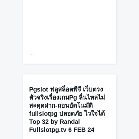
…
Pgslot ฟลูสล็อตพีจี เว็บตรง
ตัวจริงเรื่องเกมPg ลื่นไหลไม่
สะดุดฝาก-ถอนอัตโนมัติ
fullslotpg ปลอดภัย ไวใจได้
Top 32 by Randal
Fullslotpg.tv 6 FEB 24