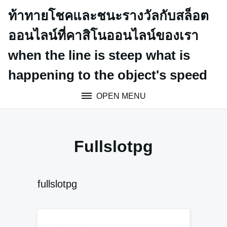
Skip
ท้าทายโชคและชนะรางวัลกับสล็อต
to
content
ออนไลน์ที่คาสิโนออนไลน์ของเรา
when the line is steep what is
happening to the object's speed
OPEN MENU
Fullslotpg
fullslotpg