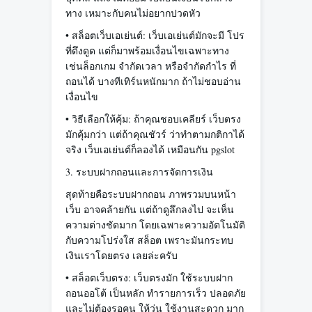
ทาง เหมาะกับคนไม่อยากปวดหัว
• สล็อตเว็บเอเย่นต์: เว็บเอเย่นต์มักจะมี โปร
ที่ดึงดูด แต่ก็มาพร้อมเงื่อนไขเฉพาะทาง
เช่นล็อกเกม จำกัดเวลา หรือจำกัดกำไร ที่
ถอนได้ บางทีเทิร์นหนักมาก ถ้าไม่ชอบอ่าน
เงื่อนไข
• วิธีเลือกให้คุ้ม: ถ้าคุณชอบเคลียร์ เว็บตรง
มักคุ้มกว่า แต่ถ้าคุณชัวร์ ว่าทำตามกติกาได้
จริง เว็บเอเย่นต์ก็ลองได้ เหมือนกัน pgslot
3. ระบบฝากถอนและการจัดการเงิน
สุดท้ายคือระบบฝากถอน ภาพรวมบนหน้า
เว็บ อาจคล้ายกัน แต่ถ้าดูลึกลงไป จะเห็น
ความต่างชัดมาก โดยเฉพาะความอัตโนมัติ
กับความโปร่งใส สล็อต เพราะมันกระทบ
เงินเราโดยตรง เลยล่ะครับ
• สล็อตเว็บตรง: เว็บตรงมัก ใช้ระบบฝาก
ถอนออโต้ เป็นหลัก ทำรายการเร็ว ปลอดภัย
และไม่ต้องรอคน ให้วุ่น ใช้งานสะดวก มาก