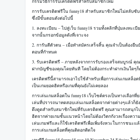
กรรมวิธีการรับเครดิตฟรีสำหรับสมาชิกใหม่
การรับเครดิตฟรีใน funny18 สำหรับสมาชิกใหม่ไม่สลับซับ
ซึ่งมีขั้นตอนดังต่อไปนี้
1. ลงทะเบียน – ไปสู่เว็บ funny18 รวมทั้งคลิกที่ปุ่มลงทะเ
จากนั้นกรอกข้อมูลดังที่เจาะจง
2. การันตีตัวตน – เมื่อทำสมัครเสร็จสิ้น คุณจำเป็นต้องยื
ตอนที่กำหนด
3. รับเครดิตฟรี – ภายหลังจากการรับรองเสร็จสมบูรณ์ คุณ
ฝากบัญชีของคุณโดยทันที โดยไม่ต้องกระทำฝากเงินใดๆก
เครดิตฟรีนี้สามารถเอาไปใช้สำหรับเพื่อการเล่นเกมสล็อตท
เป็นเกมยอดฮิตหรือเกมที่คุณยังไม่เคยลอง
การเล่นเกมสล็อตใน funny18 เว็บไซต์ตรงเป็นทางเลือกที่ยอ
เล่นที่ปรารถนาทดสอบเล่นเกมสล็อตจากค่ายต่างๆแล้วก็ยังม
ดึงดูดสำหรับสมาชิกใหม่ที่รับเครดิตฟรี คุณสามารถสนุก
ฮิตจากค่ายเกมชั้นแนวหน้าโดยไม่ต้องวิตกกังวลเรื่องคว
เล่นเกมฟรีและก็ใช้เครดิตฟรีเพื่อเพิ่มจังหวะในการชนะแล้
การเล่นเกมสล็อตที่คุณติดอกติดใจ
เกมพีจี funny18 funny18.xyz 10 November 24 Edwina ใหม