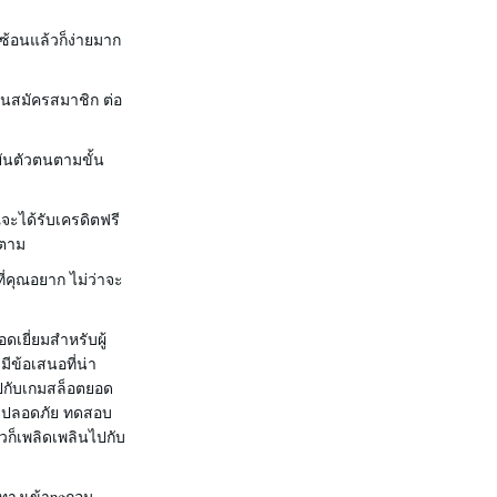
ซ้อนแล้วก็ง่ายมาก
บียนสมัครสมาชิก ต่อ
นยันตัวตนตามขั้น
จะได้รับเครดิตฟรี
็ตาม
ี่คุณอยาก ไม่ว่าจะ
ดเยี่ยมสำหรับผู้
ีข้อเสนอที่น่า
ไปกับเกมสล็อตยอด
ามปลอดภัย ทดสอบ
วก็เพลิดเพลินไปกับ
่ ทางเข้าpgถอน