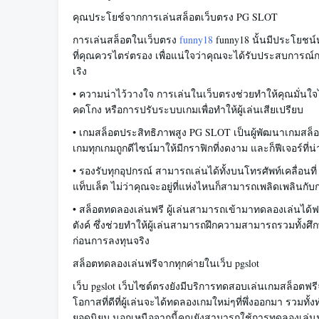
คุณประโยช์จากการเล่นสล็อตเว็บตรง PG SLOT
การเล่นสล็อตในเว็บตรง
funny18
funny18 นั้นมีประโยชน์
ที่คุณควรไตร่ตรอง เพื่อแน่ใจว่าคุณจะได้รับประสบการณ์การ
เริง
• ความน่าไว้วางใจ การเล่นในเว็บตรงช่วยทำให้คุณมั่นใจไ
คดโกง หรือการปรับระบบเกมเพื่อทำให้ผู้เล่นเสียเปรียบ
• เกมสล็อตประสิทธิภาพสูง PG SLOT เป็นผู้พัฒนาเกมสล็อ
เกมทุกเกมถูกดีไซน์มาให้มีกราฟิกที่งดงาม และก็ฟีเจอร์ที่น่
• รองรับทุกอุปกรณ์ สามารถเล่นได้ทั้งบนโทรศัพท์เคลื่อนที
แท็บเล็ต ไม่ว่าคุณจะอยู่ที่แห่งไหนก็สามารถเพลิดเพลินกับกา
• สล็อตทดลองเล่นฟรี ผู้เล่นสามารถเข้ามาทดลองเล่นได้ฟร
ตังค์ ซึ่งช่วยทำให้ผู้เล่นสามารถฝึกความสามารถรวมทั้งศึ
ก่อนการลงทุนจริง
สล็อตทดลองเล่นฟรีจากทุกค่ายในเว็บ pgslot
เว็บ pgslot เว็บไซต์ตรงยังมีบริการทดสอบเล่นเกมสล็อตฟรีจ
โอกาสที่ดีที่ผู้เล่นจะได้ทดลองเกมใหม่ๆที่พึ่งออกมา รวมทั้
ยอดนิยม นอกเหนือจากนี้คุณยังสามารถใช้การทดลองเล่นฟรีน