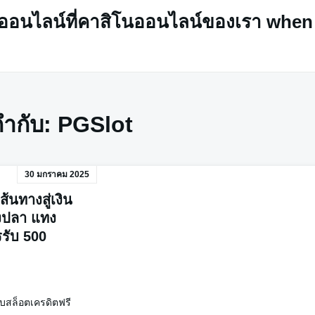
นไลน์ที่คาสิโนออนไลน์ของเรา when th
กำกับ:
PGSlot
30 มกราคม 2025
นทางสู่เงิน
ิงปลา แทง
รรับ 500
ับสล็อตเครดิตฟรี