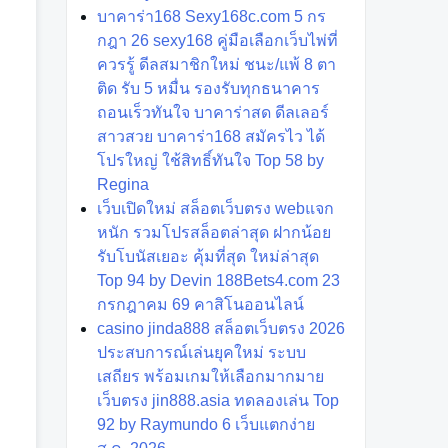
บาคาร่า168 Sexy168c.com 5 กร
กฎา 26 sexy168 คู่มือเลือกเว็บไพ่ที่
ควรรู้ ดีลสมาชิกใหม่ ชนะ/แพ้ 8 ตา
ติด รับ 5 หมื่น รองรับทุกธนาคาร
ถอนเร็วทันใจ บาคาร่าสด ดีลเลอร์
สาวสวย บาคาร่า168 สมัครไว ได้
โปรใหญ่ ใช้สิทธิ์ทันใจ Top 58 by
Regina
เว็บเปิดใหม่ สล็อตเว็บตรง webแจก
หนัก รวมโปรสล็อตล่าสุด ฝากน้อย
รับโบนัสเยอะ คุ้มที่สุด ใหม่ล่าสุด
Top 94 by Devin 188Bets4.com 23
กรกฎาคม 69 คาสิโนออนไลน์
casino jinda888 สล็อตเว็บตรง 2026
ประสบการณ์เล่นยุคใหม่ ระบบ
เสถียร พร้อมเกมให้เลือกมากมาย
เว็บตรง jin888.asia ทดลองเล่น Top
92 by Raymundo 6 เว็บแตกง่าย