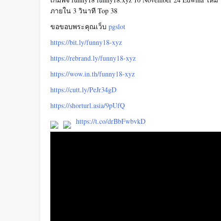
ภายใน 3 วินาที Top 38
ขอขอบพระคุณเว็บ
pgslot
https://bit.ly/funny18-xyz
https://rebrand.ly/funny18-xyz
https://wow.in.th/funny18-xyz
https://cutt.ly/PeJr34gD
https://shorturl.asia/9pUfQ
https://t.co/drBbFwbvkD