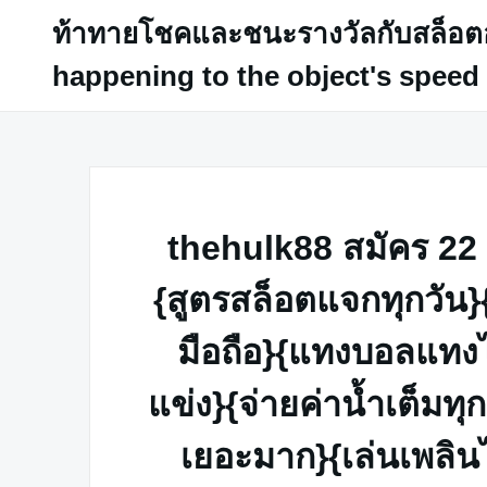
Skip
ท้าทายโชคและชนะรางวัลกับสล็อตออ
to
content
happening to the object's speed
thehulk88 สมัคร 22
{สูตรสล็อตแจกทุกวัน}
มือถือ}{แทงบอลแทงไ
แข่ง}{จ่ายค่าน้ำเต็มทุก
เยอะมาก}{เล่นเพลินไ