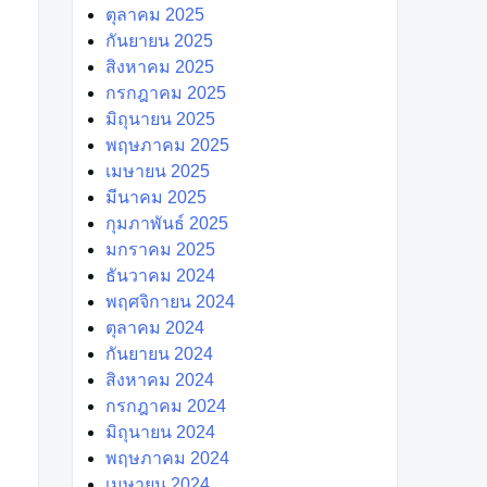
ตุลาคม 2025
กันยายน 2025
สิงหาคม 2025
กรกฎาคม 2025
มิถุนายน 2025
พฤษภาคม 2025
เมษายน 2025
มีนาคม 2025
กุมภาพันธ์ 2025
มกราคม 2025
ธันวาคม 2024
พฤศจิกายน 2024
ตุลาคม 2024
กันยายน 2024
สิงหาคม 2024
กรกฎาคม 2024
มิถุนายน 2024
พฤษภาคม 2024
เมษายน 2024