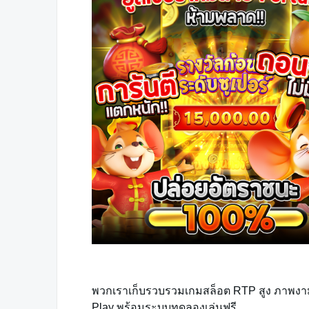
พวกเราเก็บรวบรวมเกมสล็อต RTP สูง ภาพงาม เ
Play พร้อมระบบทดลองเล่นฟรี