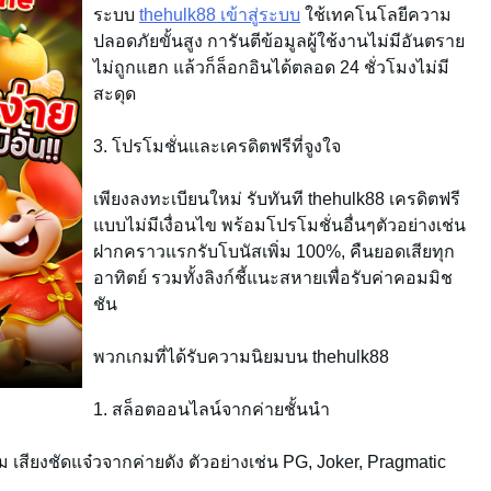
ระบบ
thehulk88 เข้าสู่ระบบ
ใช้เทคโนโลยีความ
ปลอดภัยขั้นสูง การันตีข้อมูลผู้ใช้งานไม่มีอันตราย
ไม่ถูกแฮก แล้วก็ล็อกอินได้ตลอด 24 ชั่วโมงไม่มี
สะดุด
3. โปรโมชั่นและเครดิตฟรีที่จูงใจ
เพียงลงทะเบียนใหม่ รับทันที thehulk88 เครดิตฟรี
แบบไม่มีเงื่อนไข พร้อมโปรโมชั่นอื่นๆตัวอย่างเช่น
ฝากคราวแรกรับโบนัสเพิ่ม 100%, คืนยอดเสียทุก
อาทิตย์ รวมทั้งลิงก์ชี้แนะสหายเพื่อรับค่าคอมมิช
ชัน
พวกเกมที่ได้รับความนิยมบน thehulk88
1. สล็อตออนไลน์จากค่ายชั้นนำ
สียงชัดแจ๋วจากค่ายดัง ตัวอย่างเช่น PG, Joker, Pragmatic