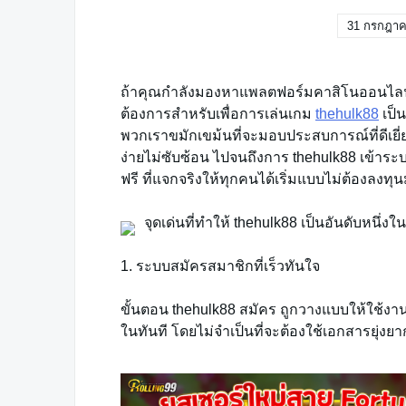
31 กรกฎาค
ถ้าคุณกำลังมองหาแพลตฟอร์มคาสิโนออนไลน
ต้องการสำหรับเพื่อการเล่นเกม
thehulk88
เป็
พวกเราขมักเขม้นที่จะมอบประสบการณ์ที่ดีเยี่ยม
ง่ายไม่ซับซ้อน ไปจนถึงการ thehulk88 เข้าระบ
ฟรี ที่แจกจริงให้ทุกคนได้เริ่มแบบไม่ต้องลงทุ
จุดเด่นที่ทำให้ thehulk88 เป็นอันดับหนึ่งในใ
1. ระบบสมัครสมาชิกที่เร็วทันใจ
ขั้นตอน thehulk88 สมัคร ถูกวางแบบให้ใช้งาน
ในทันที โดยไม่จำเป็นที่จะต้องใช้เอกสารยุ่งยา