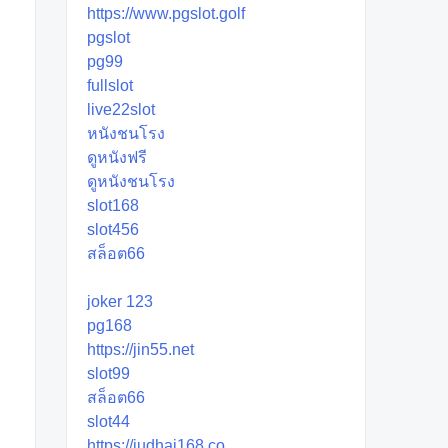
https://www.pgslot.golf
pgslot
pg99
fullslot
live22slot
หนังชนโรง
ดูหนังฟรี
ดูหนังชนโรง
slot168
slot456
สล็อต66
joker 123
pg168
https://jin55.net
slot99
สล็อต66
slot44
https://judhai168.co