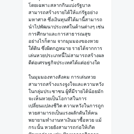
โดยเฉพาะสลากกินแบ่งรัฐบาล
สามารถสร้างรายได้ให้แก่รัฐอย่าง
มหาศาล ซึ่งเงินทุนที่ได้มานี้สามารถ
นำไปพัฒนาประเทศในด้านต่างๆ เช่น
การศึกษาและการสาธารณสุข
อย่างไรก็ตาม จากมุมมองของหวย
ใต้ดิน ซึ่งผิดกฎหมาย รายได้จากการ
เล่นหวยประเภทนี้ไม่สามารถสร้างผล
ดีต่อเศรษฐกิจประเทศได้แต่อย่างใด
ในมุมมองทางสังคม การเล่นหวย
สามารถสร้างแรงจูงใจและความหวัง
ในกลุ่มประชาชน ผู้ที่มีรายได้น้อยมัก
จะเห็นหวยเป็นโอกาสในการ
เปลี่ยนแปลงชีวิต ความหวังในการถูก
หวยสามารถเป็นแรงผลักดันให้คน
พยายามทำงานหาเงินมาซื้อหวย แม้
กระนั้น หวยยังสามารถก่อให้เกิด