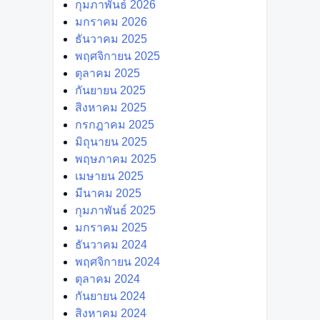
กุมภาพันธ์ 2026
มกราคม 2026
ธันวาคม 2025
พฤศจิกายน 2025
ตุลาคม 2025
กันยายน 2025
สิงหาคม 2025
กรกฎาคม 2025
มิถุนายน 2025
พฤษภาคม 2025
เมษายน 2025
มีนาคม 2025
กุมภาพันธ์ 2025
มกราคม 2025
ธันวาคม 2024
พฤศจิกายน 2024
ตุลาคม 2024
กันยายน 2024
สิงหาคม 2024