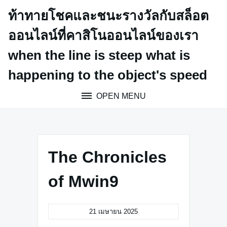
Skip
ท้าทายโชคและชนะรางวัลกับสล็อต
to
content
ออนไลน์ที่คาสิโนออนไลน์ของเรา
when the line is steep what is
happening to the object's speed
OPEN MENU
The Chronicles
of Mwin9
21 เมษายน 2025