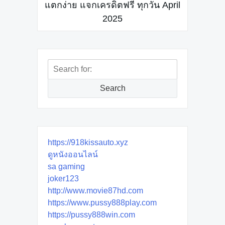
แตกง่าย แจกเครดิตฟรี ทุกวัน April
2025
Search
for:
Search
https://918kissauto.xyz
ดูหนังออนไลน์
sa gaming
joker123
http://www.movie87hd.com
https://www.pussy888play.com
https://pussy888win.com