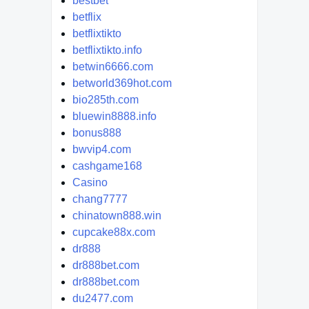
bestbet
betflix
betflixtikto
betflixtikto.info
betwin6666.com
betworld369hot.com
bio285th.com
bluewin8888.info
bonus888
bwvip4.com
cashgame168
Casino
chang7777
chinatown888.win
cupcake88x.com
dr888
dr888bet.com
dr888bet.com
du2477.com