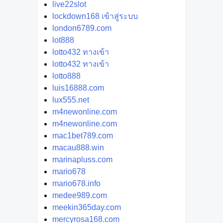
live22slot
lockdown168 เข้าสู่ระบบ
london6789.com
lot888
lotto432 ทางเข้า
lotto432 ทางเข้า
lotto888
luis16888.com
lux555.net
m4newonline.com
m4newonline.com
mac1bet789.com
macau888.win
marinapluss.com
mario678
mario678.info
medee989.com
meekin365day.com
mercyrosa168.com