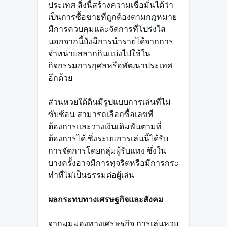
ประเทศ สิ่งนี้สร้างความเชื่อมั่นได้ว่า
เป็นการซื้อขายที่ถูกต้องตามกฎหมาย
มีการควบคุมและจัดการที่โปร่งใส
นอกจากนี้ยังมีการนำรายได้จากการ
จำหน่ายสลากกินแบ่งไปใช้ใน
กิจกรรมการกุศลหรือพัฒนาประเทศ
อีกด้วย
ส่วนหวยใต้ดินมีรูปแบบการเล่นที่ไม่
ซับซ้อน สามารถเลือกซื้อเลขที่
ต้องการและวางเงินเดิมพันตามที่
ต้องการได้ ซึ่งระบบการเล่นนี้ได้รับ
การจัดการโดยกลุ่มผู้รับแทง ซึ่งใน
บางครั้งอาจมีการทุจริตหรือมีการกระ
ทำที่ไม่เป็นธรรมต่อผู้เล่น
ผลกระทบทางเศรษฐกิจและสังคม
จากมุมมองทางเศรษฐกิจ การเล่นหวย