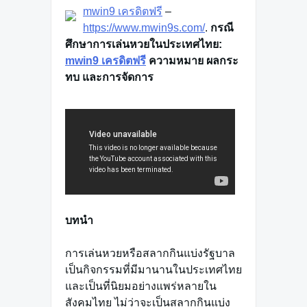
mwin9 เครดิตฟรี
–
https://www.mwin9s.com/
.
กรณี
ศึกษาการเล่นหวยในประเทศไทย:
mwin9 เครดิตฟรี
ความหมาย ผลกระ
ทบ และการจัดการ
บทนำ
การเล่นหวยหรือสลากกินแบ่งรัฐบาล
เป็นกิจกรรมที่มีมานานในประเทศไทย
และเป็นที่นิยมอย่างแพร่หลายใน
สังคมไทย ไม่ว่าจะเป็นสลากกินแบ่ง