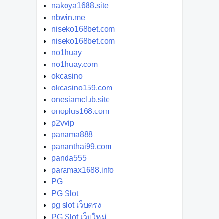
nakoya1688.site
nbwin.me
niseko168bet.com
niseko168bet.com
no1huay
no1huay.com
okcasino
okcasino159.com
onesiamclub.site
onoplus168.com
p2vvip
panama888
pananthai99.com
panda555
paramax1688.info
PG
PG Slot
pg slot เว็บตรง
PG Slot เว็บใหม่