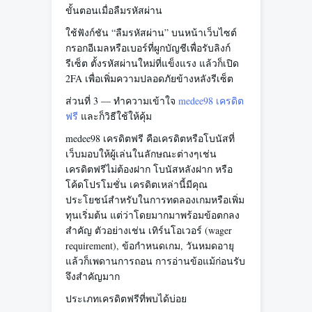
ขั้นตอนเมื่อลืมรหัสผ่าน
ใช้ฟังก์ชัน “ลืมรหัสผ่าน” บนหน้าเว็บไซต์
กรอกอีเมลหรือเบอร์ที่ผูกบัญชีเพื่อรับลิงก์
รีเซ็ต ตั้งรหัสผ่านใหม่ที่แข็งแรง แล้วก็เปิด
2FA เพื่อเพิ่มความปลอดภัยข้างหลังรีเซ็ต
ส่วนที่ 3 — ทำความเข้าใจ
medee98 เครดิต
ฟรี
และก็วิธีใช้ให้คุ้ม
medee98 เครดิตฟรี คือเครดิตหรือโบนัสที่
เว็บมอบให้ผู้เล่นในลักษณะต่างๆเช่น
เครดิตฟรีไม่ต้องฝาก โบนัสหลังฝาก หรือ
โค้ดโปรโมชั่น เครดิตเหล่านี้มีคุณ
ประโยชน์สำหรับในการทดลองเกมหรือเพิ่ม
ทุนเริ่มต้น แต่ว่าโดยมากมาพร้อมข้อตกลง
สำคัญ ตัวอย่างเช่น เทิร์นโอเวอร์ (wager
requirement), ข้อกำหนดเกม, วันหมดอายุ
แล้วก็เพดานการถอน การอ่านข้อแม้ก่อนรับ
จึงสำคัญมาก
ประเภทเครดิตฟรีที่พบได้บ่อย