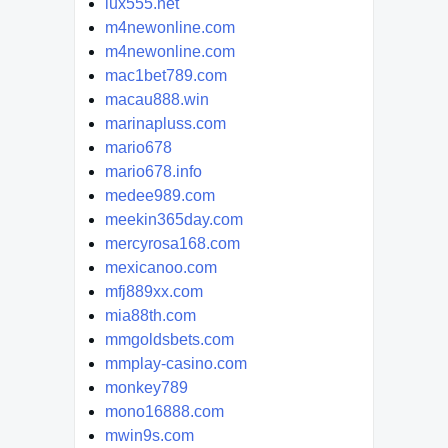
lux555.net
m4newonline.com
m4newonline.com
mac1bet789.com
macau888.win
marinapluss.com
mario678
mario678.info
medee989.com
meekin365day.com
mercyrosa168.com
mexicanoo.com
mfj889xx.com
mia88th.com
mmgoldsbets.com
mmplay-casino.com
monkey789
mono16888.com
mwin9s.com