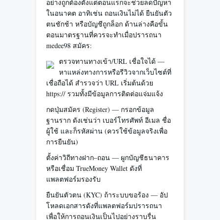
อย่างถูกต้องตั้งแต่ตอนแรกจะช่วยลดปัญหา
ในอนาคต อาทิเช่น ถอนเงินไม่ได้ ยืนยันตัว
ตนชักช้า หรือบัญชีถูกล็อก ด้านล่างคือขั้น
ตอนมาตรฐานที่ควรจะทำเมื่อปรารถนา
medee98 สมัคร:
ตรวจทานทางเข้า/URL เชื่อใจได้ —
หาแหล่งทางการหรือรีวิวจากเว็บไซต์ที่
เชื่อถือได้ สำรวจว่า URL เริ่มต้นด้วย
https:// รวมทั้งมีข้อมูลการติดต่อแจ่มแจ้ง
กดปุ่มสมัคร (Register) — กรอกข้อมูล
ฐานราก ดังเช่นว่า เบอร์โทรศัพท์ อีเมล ชื่อ
ผู้ใช้ และก็รหัสผ่าน (ควรใช้ข้อมูลจริงเพื่อ
การยืนยัน)
ตั้งค่าวิถีทางฝาก–ถอน — ผูกบัญชีธนาคาร
หรือเชื่อม TrueMoney Wallet ดังที่
แพลตฟอร์มรองรับ
ยืนยันตัวตน (KYC) ถ้าระบบขอร้อง — อัป
โหลดเอกสารดังที่แพลตฟอร์มปรารถนา
เพื่อให้การถอนเงินเป็นไปอย่างราบรื่น