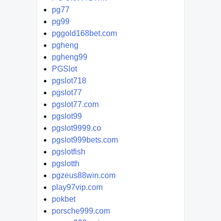
pg77
pg99
pggold168bet.com
pgheng
pgheng99
PGSlot
pgslot718
pgslot77
pgslot77.com
pgslot99
pgslot9999.co
pgslot999bets.com
pgslotfish
pgslotth
pgzeus88win.com
play97vip.com
pokbet
porsche999.com