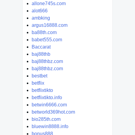
allone745s.com
alot666
ambking
argus16888.com
ba88th.com
babet555.com
Baccarat
baj88thb
baj88thbz.com
baj88thbz.com
bestbet
betflix
betflixtikto
betflixtikto.info
betwin6666.com
betworld369hot.com
bio285th.com
bluewin8888.info
bonus888