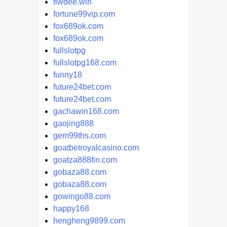
fiwdee.win
fortune99vip.com
fox689ok.com
fox689ok.com
fullslotpg
fullslotpg168.com
funny18
future24bet.com
future24bet.com
gachawin168.com
gaojing888
gem99ths.com
goatbetroyalcasino.com
goatza888fin.com
gobaza88.com
gobaza88.com
gowingo88.com
happy168
hengheng9899.com