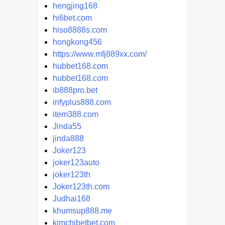
hengjing168
hi6bet.com
hiso8888s.com
hongkong456
https://www.mfj889xx.com/
hubbet168.com
hubbet168.com
ib888pro.bet
infyplus888.com
item388.com
Jinda55
jinda888
Joker123
joker123auto
joker123th
Joker123th.com
Judhai168
khumsup888.me
kimchibetbet.com