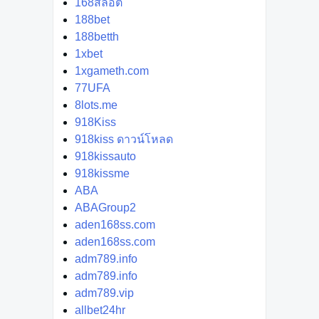
168สล็อต
188bet
188betth
1xbet
1xgameth.com
77UFA
8lots.me
918Kiss
918kiss ดาวน์โหลด
918kissauto
918kissme
ABA
ABAGroup2
aden168ss.com
aden168ss.com
adm789.info
adm789.info
adm789.vip
allbet24hr