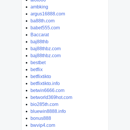
ambking
argus16888.com
ba88th.com
babet555.com
Baccarat
baj88thb
baj88thbz.com
baj88thbz.com
bestbet
betflix
betflixtikto
betflixtikto.info
betwin6666.com
betworld369hot.com
bio285th.com
bluewin8888.info
bonus888
bwvip4.com