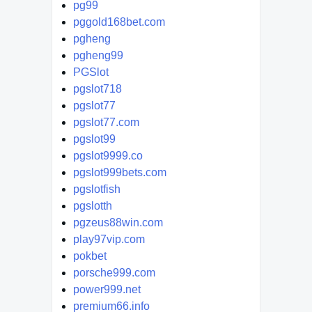
pg99
pggold168bet.com
pgheng
pgheng99
PGSlot
pgslot718
pgslot77
pgslot77.com
pgslot99
pgslot9999.co
pgslot999bets.com
pgslotfish
pgslotth
pgzeus88win.com
play97vip.com
pokbet
porsche999.com
power999.net
premium66.info