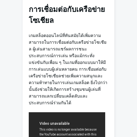
การเชื่อมต่อกับเครือข่าย
โซเชียล
เกมสล็อตออนไลน์ที่ทันสมัยได้เพิ่มความ
สามารถในการเชื่อมต่อกับเครือข่ายโซเชีย
ล ผู้เล่นสามารถแชร์ผลการชนะ
ประสบการณ์การเล่น หรือแม้กระทั่ง
แข่งขันกับเพื่อน ๆ ในเกมที่ออกแบบมาให้มี
การเล่นแบบผู้เล่นหลายคน การเชื่อมต่อกับ
เครือข่ายโซเชียลช่วยเพิ่มความสนุกและ
ความท้าทายในการเล่นเกมสล็อต ยิ่งไปกว่า
นั้นยังช่วยให้เกิดการสร้างชุมชนผู้เล่นที่
สามารถแลกเปลี่ยนเคล็ดลับและ
ประสบการณ์ร่วมกันได้