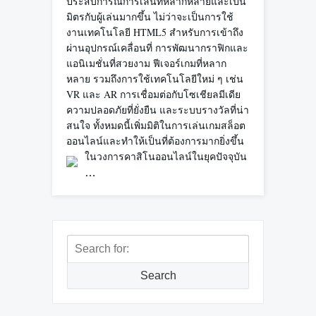
ประสบการณ์การเล่นที่หลากหลายและเป็น
มิตรกับผู้เล่นมากขึ้น ไม่ว่าจะเป็นการใช้
งานเทคโนโลยี HTML5 สำหรับการเข้าถึง
ผ่านอุปกรณ์เคลื่อนที่ การพัฒนากราฟิกและ
แอนิเมชั่นที่สวยงาม ฟีเจอร์เกมที่หลาก
หลาย รวมถึงการใช้เทคโนโลยีใหม่ ๆ เช่น
VR และ AR การเชื่อมต่อกับโซเชียลมีเดีย
ความปลอดภัยที่ยั่งยืน และระบบรางวัลที่น่า
สนใจ ทั้งหมดนี้เพิ่มมิติในการเล่นเกมสล็อต
ออนไลน์และทำให้เป็นที่ต้องการมากยิ่งขึ้น
ในวงการคาสิโนออนไลน์ในยุคปัจจุบัน
…
Search
for:
Search