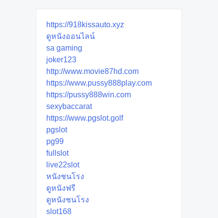
https://918kissauto.xyz
ดูหนังออนไลน์
sa gaming
joker123
http://www.movie87hd.com
https://www.pussy888play.com
https://pussy888win.com
sexybaccarat
https://www.pgslot.golf
pgslot
pg99
fullslot
live22slot
หนังชนโรง
ดูหนังฟรี
ดูหนังชนโรง
slot168