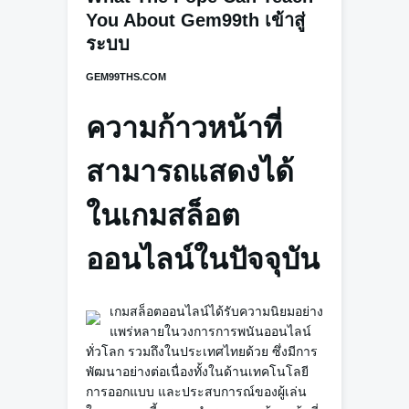
You About Gem99th เข้าสู่
ระบบ
GEM99THS.COM
ความก้าวหน้าที่
สามารถแสดงได้
ในเกมสล็อต
ออนไลน์ในปัจจุบัน
เกมสล็อตออนไลน์ได้รับความนิยมอย่าง
แพร่หลายในวงการการพนันออนไลน์
ทั่วโลก รวมถึงในประเทศไทยด้วย ซึ่งมีการ
พัฒนาอย่างต่อเนื่องทั้งในด้านเทคโนโลยี
การออกแบบ และประสบการณ์ของผู้เล่น