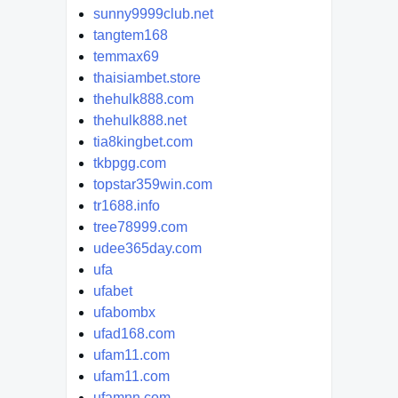
sunny9999club.net
tangtem168
temmax69
thaisiambet.store
thehulk888.com
thehulk888.net
tia8kingbet.com
tkbpgg.com
topstar359win.com
tr1688.info
tree78999.com
udee365day.com
ufa
ufabet
ufabombx
ufad168.com
ufam11.com
ufam11.com
ufamnn.com