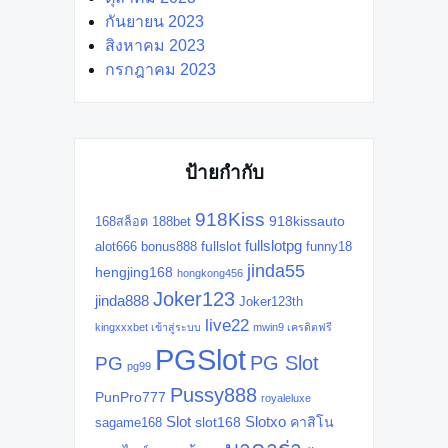
กันยายน 2023
สิงหาคม 2023
กรกฎาคม 2023
ป้ายกำกับ
918Kiss
918kissauto
168สล็อต
188bet
fullslotpg
fullslot
alot666
bonus888
funny18
jinda55
hengjing168
hongkong456
Joker123
jinda888
Joker123th
live22
kingxxxbet เข้าสู่ระบบ
mwin9 เครดิตฟรี
PGSlot
PG Slot
PG
pg99
Pussy888
PunPro777
royaleluxe
Slot
Slotxo
slot168
คาสิโน
sagame168