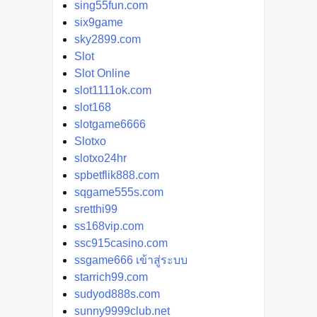
sing55fun.com
six9game
sky2899.com
Slot
Slot Online
slot1111ok.com
slot168
slotgame6666
Slotxo
slotxo24hr
spbetflik888.com
sqgame555s.com
sretthi99
ss168vip.com
ssc915casino.com
ssgame666 เข้าสู่ระบบ
starrich99.com
sudyod888s.com
sunny9999club.net