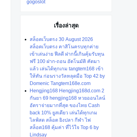
gogoslot
เรื่องล่าสุด
สล็อตเว็บตรง 30 August 2026
สล็อตเว็บตรง คาสิโนครบทุกค่าย
เข้าเล่นง่าย ฟีลดี ฝากนี้เกินคุ้มรับทุน
ฟรี 100 ฝาก-ถอน อัตโนมัติ คัดมา
แล้ว เล่นได้ทุกเกม tangtem168 เข้า
ให้ทัน ก่อนรางวัลหลุดมือ Top 42 by
Domenic Tangtem168e.com
Hengjing168 Hengjing168d.com 2
กันยา 69 hengjing168 หวยออนไลน์
อัตราจ่ายมากที่สุด ของไทย Cash
back 10% ยูสเดียว เล่นได้ทุกเกม
ไลฟ์สด สล็อต ยิงปลา กีฬา ไพ่
สล็อต168 คุ้มค่า ที่ไว้ใจ Top 6 by
Lindsay