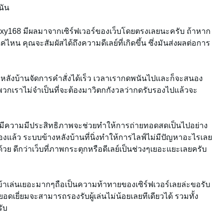
นัน
xy168 มีผลมาจากเซิร์ฟเวอร์ของเว็บโดยตรงเลยนะครับ ถ้าหาก
่ไหน คุณจะสัมผัสได้ถึงความดีเลย์ที่เกิดขึ้น ซึ่งมันส่งผลต่อการ
างหลังบ้านจัดการคำสั่งได้เร็ว เวลาเรากดพนันไปและก็จะสนอง
พวกเราไม่จำเป็นที่จะต้องมาวิตกกังวลว่ากดรับรองไปแล้วจะ
ร์ที่มีความมีประสิทธิภาพจะช่วยทำให้การถ่ายทอดสดเป็นไปอย่าง
องแล้ว ระบบข้างหลังบ้านที่นิ่งทำให้การไลฟ์ไม่มีปัญหาอะไรเลย
กด้วย ดีกว่าเว็บที่ภาพกระตุกหรือดีเลย์เป็นช่วงๆเยอะแยะเลยครับ
้าเล่นเยอะมากๆถือเป็นความท้าทายของเซิร์ฟเวอร์เลยล่ะขอรับ
เยี่ยมจะสามารถรองรับผู้เล่นไม่น้อยเลยทีเดียวได้ รวมทั้ง
ับ