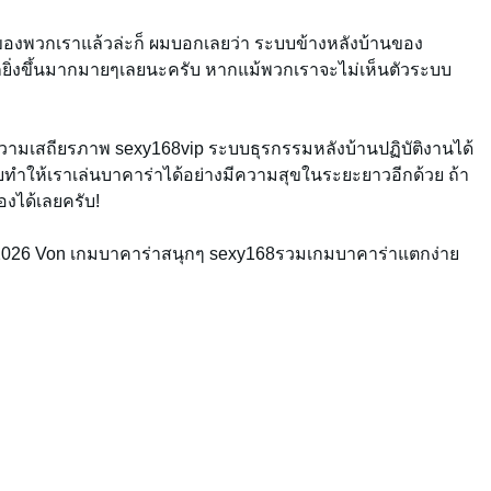
าของพวกเราแล้วล่ะก็ ผมบอกเลยว่า ระบบข้างหลังบ้านของ
ากยิ่งขึ้นมากมายๆเลยนะครับ หากแม้พวกเราจะไม่เห็นตัวระบบ
ีความเสถียรภาพ sexy168vip ระบบธุรกรรมหลังบ้านปฏิบัติงานได้
วยทำให้เราเล่นบาคาร่าได้อย่างมีความสุขในระยะยาวอีกด้วย ถ้า
งได้เลยครับ!
 2026 Von เกมบาคาร่าสนุกๆ sexy168รวมเกมบาคาร่าแตกง่าย