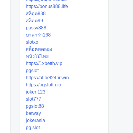
https://bonus888.life
สล็อต888
สล็อต99
pussy888
บาคาร่า168
slotxo
สล็อตทดลอง
หนังโป๊ไทย
https://1xbetth.vip
pgslot
https://allbet24hr.win
https://pgslotth.io
joker 123
slot777
pgslot88
betway
jokerasia
pg slot