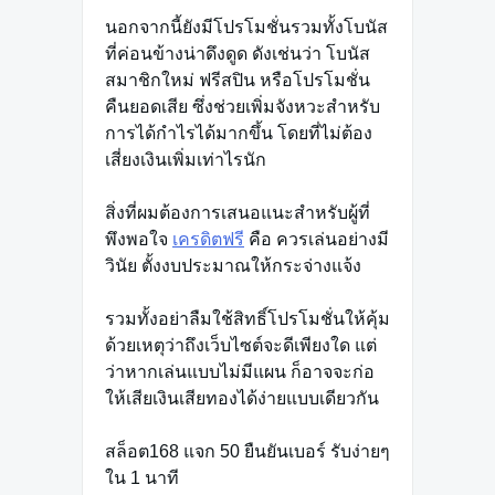
นอกจากนี้ยังมีโปรโมชั่นรวมทั้งโบนัส
ที่ค่อนข้างน่าดึงดูด ดังเช่นว่า โบนัส
สมาชิกใหม่ ฟรีสปิน หรือโปรโมชั่น
คืนยอดเสีย ซึ่งช่วยเพิ่มจังหวะสำหรับ
การได้กำไรได้มากขึ้น โดยที่ไม่ต้อง
เสี่ยงเงินเพิ่มเท่าไรนัก
สิ่งที่ผมต้องการเสนอแนะสำหรับผู้ที่
พึงพอใจ
เครดิตฟรี
คือ ควรเล่นอย่างมี
วินัย ตั้งงบประมาณให้กระจ่างแจ้ง
รวมทั้งอย่าลืมใช้สิทธิ์โปรโมชั่นให้คุ้ม
ด้วยเหตุว่าถึงเว็บไซต์จะดีเพียงใด แต่
ว่าหากเล่นแบบไม่มีแผน ก็อาจจะก่อ
ให้เสียเงินเสียทองได้ง่ายแบบเดียวกัน
สล็อต168 แจก 50 ยืนยันเบอร์ รับง่ายๆ
ใน 1 นาที