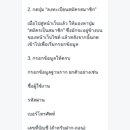
2. กดปุ่ม “ลงทะเบียนสมัครสมาชิก”
เมื่อไปสู่หน้าเว็บแล้ว ให้มองหาปุ่ม
“สมัครเป็นสมาชิก” ซึ่งมักจะอยู่ข้างบน
ของหน้าเว็บไซต์ แล้วหลังจากนั้นกด
เข้าไปเพื่อเริ่มกรอกข้อมูล
3. กรอกข้อมูลให้ครบ
กรอกข้อมูลฐานราก ยกตัวอย่างเช่น
ชื่อผู้ใช้งาน
รหัสผ่าน
เบอร์โทรศัพท์
เลขที่บัญชี (สำหรับฝาก-ถอน)