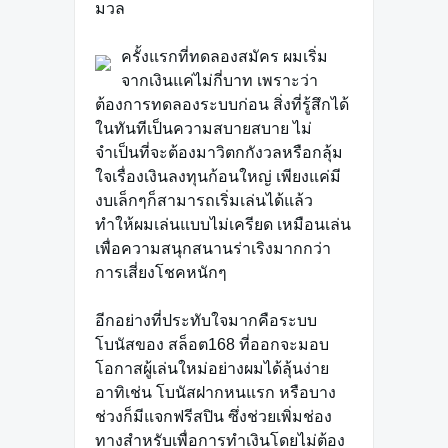
มวล
ครั้งแรกที่ทดลองสมัคร ผมเริ่ม
จากเงินแค่ไม่กี่บาท เพราะว่า
ต้องการทดลองระบบก่อน สิ่งที่รู้สึกได้
ในทันทีเป็นความสบายสบาย ไม่
จำเป็นที่จะต้องมาวิตกกังวลหรือกลุ้ม
ใจเรื่องเงินลงทุนก้อนใหญ่ เพียงแค่มี
งบเล็กๆก็สามารถเริ่มเล่นได้แล้ว
ทำให้ผมเล่นแบบไม่เครียด เหมือนเล่น
เพื่อความสนุกสนานร่าเริงมากกว่า
การเสี่ยงโชคหนักๆ
อีกอย่างที่ประทับใจมากคือระบบ
โบนัสของ สล็อต168 ที่ออกจะมอบ
โอกาสผู้เล่นใหม่อย่างผมได้ลุ้นง่าย
อาทิเช่น โบนัสฝากหนแรก หรือบาง
ช่วงก็มีแจกฟรีสปิน ซึ่งช่วยเพิ่มช่อง
ทางสำหรับเพื่อการทำเงินโดยไม่ต้อง