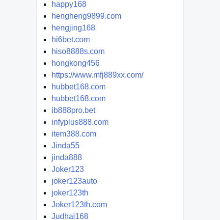
happy168
hengheng9899.com
hengjing168
hi6bet.com
hiso8888s.com
hongkong456
https://www.mfj889xx.com/
hubbet168.com
hubbet168.com
ib888pro.bet
infyplus888.com
item388.com
Jinda55
jinda888
Joker123
joker123auto
joker123th
Joker123th.com
Judhai168