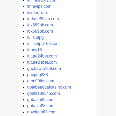
finfinbet789.com
finnivips.com
fiwdee.win
fortune99vip.com
fox689ok.com
fox689ok.com
fullslotpg
fullslotpg168.com
funny18
future24bet.com
future24bet.com
gachawin168.com
gaojing888
gem99ths.com
goatbetroyalcasino.com
goatza888fin.com
gobaza88.com
gobaza88.com
gowingo88.com