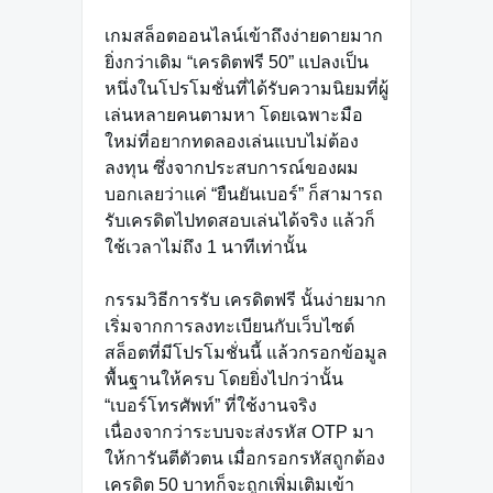
เกมสล็อตออนไลน์เข้าถึงง่ายดายมาก
ยิ่งกว่าเดิม “เครดิตฟรี 50” แปลงเป็น
หนึ่งในโปรโมชั่นที่ได้รับความนิยมที่ผู้
เล่นหลายคนตามหา โดยเฉพาะมือ
ใหม่ที่อยากทดลองเล่นแบบไม่ต้อง
ลงทุน ซึ่งจากประสบการณ์ของผม
บอกเลยว่าแค่ “ยืนยันเบอร์” ก็สามารถ
รับเครดิตไปทดสอบเล่นได้จริง แล้วก็
ใช้เวลาไม่ถึง 1 นาทีเท่านั้น
กรรมวิธีการรับ เครดิตฟรี นั้นง่ายมาก
เริ่มจากการลงทะเบียนกับเว็บไซต์
สล็อตที่มีโปรโมชั่นนี้ แล้วกรอกข้อมูล
พื้นฐานให้ครบ โดยยิ่งไปกว่านั้น
“เบอร์โทรศัพท์” ที่ใช้งานจริง
เนื่องจากว่าระบบจะส่งรหัส OTP มา
ให้การันตีตัวตน เมื่อกรอกรหัสถูกต้อง
เครดิต 50 บาทก็จะถูกเพิ่มเติมเข้า