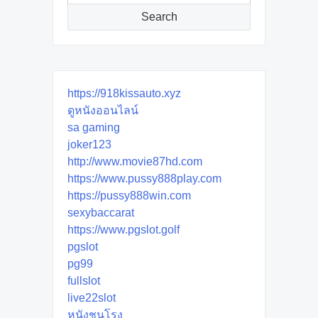
for:
Search
https://918kissauto.xyz
ดูหนังออนไลน์
sa gaming
joker123
http://www.movie87hd.com
https://www.pussy888play.com
https://pussy888win.com
sexybaccarat
https://www.pgslot.golf
pgslot
pg99
fullslot
live22slot
หนังชนโรง