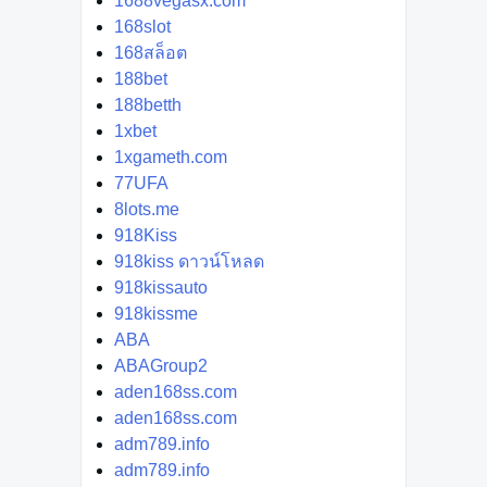
1688vegasx.com
168slot
168สล็อต
188bet
188betth
1xbet
1xgameth.com
77UFA
8lots.me
918Kiss
918kiss ดาวน์โหลด
918kissauto
918kissme
ABA
ABAGroup2
aden168ss.com
aden168ss.com
adm789.info
adm789.info