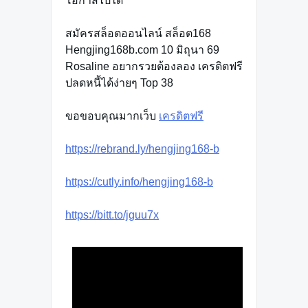
โอกาสไปได้
สมัครสล็อตออนไลน์ สล็อต168
Hengjing168b.com 10 มิถุนา 69
Rosaline อยากรวยต้องลอง เครดิตฟรี
ปลดหนี้ได้ง่ายๆ Top 38
ขอขอบคุณมากเว็บ
เครดิตฟรี
https://rebrand.ly/hengjing168-b
https://cutly.info/hengjing168-b
https://bitt.to/jguu7x