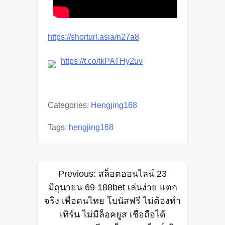
https://shorturl.asia/n27a8
https://t.co/tkPATHy2uv
Categories:
Hengjing168
Tags:
hengjing168
แนะแนว
Previous:
สล็อตออนไลน์ 23
เรื่อง
มิถุนายน 69 188bet เล่นง่าย แตก
จริง เพื่อคนไทย โบนัสฟรี ไม่ต้องทำ
เทิร์น ไม่มีล็อคยูส เชื่อถือได้