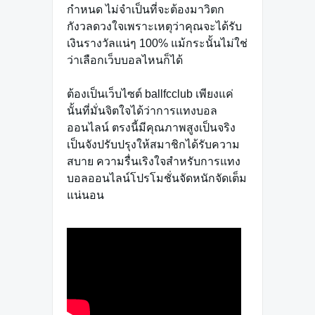
กำหนด ไม่จำเป็นที่จะต้องมาวิตก
กังวลดวงใจเพราะเหตุว่าคุณจะได้รับ
เงินรางวัลแน่ๆ 100% แม้กระนั้นไม่ใช่
ว่าเลือกเว็บบอลไหนก็ได้
ต้องเป็นเว็บไซต์ ballfcclub เพียงแค่
นั้นที่มั่นจิตใจได้ว่าการแทงบอล
ออนไลน์ ตรงนี้มีคุณภาพสูงเป็นจริง
เป็นจังปรับปรุงให้สมาชิกได้รับความ
สบาย ความรื่นเริงใจสำหรับการแทง
บอลออนไลน์โปรโมชั่นจัดหนักจัดเต็ม
แน่นอน