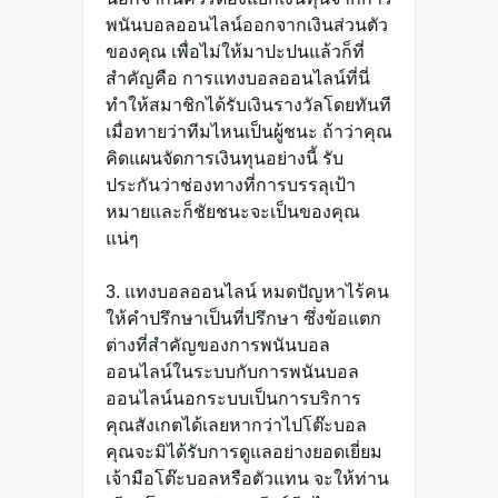
พนันบอลออนไลน์ออกจากเงินส่วนตัว
ของคุณ เพื่อไม่ให้มาปะปนแล้วก็ที่
สำคัญคือ การแทงบอลออนไลน์ที่นี่
ทำให้สมาชิกได้รับเงินรางวัลโดยทันที
เมื่อทายว่าทีมไหนเป็นผู้ชนะ ถ้าว่าคุณ
คิดแผนจัดการเงินทุนอย่างนี้ รับ
ประกันว่าช่องทางที่การบรรลุเป้า
หมายและก็ชัยชนะจะเป็นของคุณ
แน่ๆ
3. แทงบอลออนไลน์ หมดปัญหาไร้คน
ให้คำปรึกษาเป็นที่ปรึกษา ซึ่งข้อแตก
ต่างที่สำคัญของการพนันบอล
ออนไลน์ในระบบกับการพนันบอล
ออนไลน์นอกระบบเป็นการบริการ
คุณสังเกตได้เลยหากว่าไปโต๊ะบอล
คุณจะมิได้รับการดูแลอย่างยอดเยี่ยม
เจ้ามือโต๊ะบอลหรือตัวแทน จะให้ท่าน