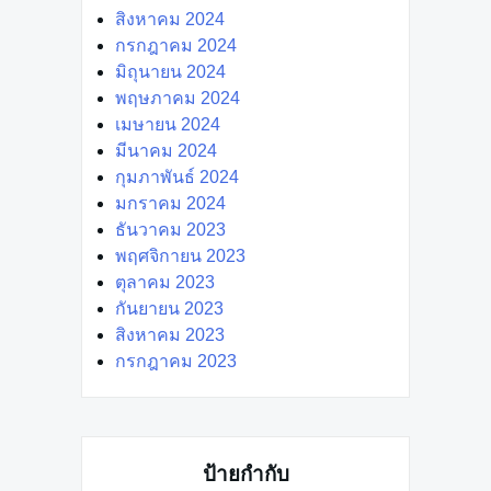
สิงหาคม 2024
กรกฎาคม 2024
มิถุนายน 2024
พฤษภาคม 2024
เมษายน 2024
มีนาคม 2024
กุมภาพันธ์ 2024
มกราคม 2024
ธันวาคม 2023
พฤศจิกายน 2023
ตุลาคม 2023
กันยายน 2023
สิงหาคม 2023
กรกฎาคม 2023
ป้ายกำกับ