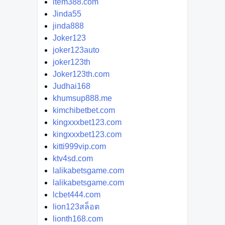
item388.com
Jinda55
jinda888
Joker123
joker123auto
joker123th
Joker123th.com
Judhai168
khumsup888.me
kimchibetbet.com
kingxxxbet123.com
kingxxxbet123.com
kitti999vip.com
ktv4sd.com
lalikabetsgame.com
lalikabetsgame.com
lcbet444.com
lion123สล็อต
lionth168.com