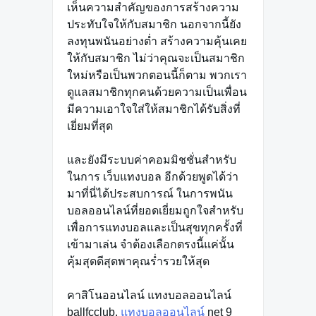
เห็นความสำคัญของการสร้างความ
ประทับใจให้กับสมาชิก นอกจากนี้ยัง
ลงทุนพนันอย่างต่ำ สร้างความคุ้นเคย
ให้กับสมาชิก ไม่ว่าคุณจะเป็นสมาชิก
ใหม่หรือเป็นพวกตอนนี้ก็ตาม พวกเรา
ดูแลสมาชิกทุกคนด้วยความเป็นเพื่อน
มีความเอาใจใส่ให้สมาชิกได้รับสิ่งที่
เยี่ยมที่สุด
และยังมีระบบค่าคอมมิชชั่นสำหรับ
ในการ เว็บแทงบอล อีกด้วยพูดได้ว่า
มาที่นี่ได้ประสบการณ์ ในการพนัน
บอลออนไลน์ที่ยอดเยี่ยมถูกใจสำหรับ
เพื่อการแทงบอลและเป็นสุขทุกครั้งที่
เข้ามาเล่น จำต้องเลือกตรงนี้แค่นั้น
คุ้มสุดดีสุดพาคุณร่ำรวยให้สุด
คาสิโนออนไลน์ แทงบอลออนไลน์
ballfcclub.
แทงบอลออนไลน์
net 9