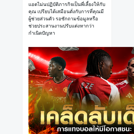
แอดไม่นปฏิบัติภารกิจเป็นพี่เลี้ยงให้กับ
คุณ เปรียบได้เสมือนดั่งกับการที่คุณมี
ผู้ช่วยส่วนตัว รอซักถามข้อมูลหรือ
ช่วยประสานงานปรับแต่งหากว่า
กำเนิดปัญหา