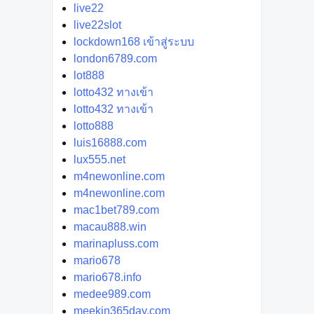
live22
live22slot
lockdown168 เข้าสู่ระบบ
london6789.com
lot888
lotto432 ทางเข้า
lotto432 ทางเข้า
lotto888
luis16888.com
lux555.net
m4newonline.com
m4newonline.com
mac1bet789.com
macau888.win
marinapluss.com
mario678
mario678.info
medee989.com
meekin365day.com