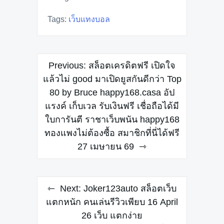
Tags:
เว็บแทงบอล
แนะแนว
Previous:
สล็อตเครดิตฟรี เปิดใจ
เรื่อง
แล้วไม่ good มาเปิดยูสกันดีกว่า Top
80 by Bruce happy168.casa อัป
แรงค์ เก็บเวล รับเงินฟรี เชื่อถือได้มี
ใบการันตี ราชาเว็บพนัน happy168
ทองแพงไม่ต้องซื้อ สมาชิกที่นี่ได้ฟรี
27 เมษายน 69
Next:
Joker123auto สล็อตเว็บ
แตกหนัก คนเล่นรีวิวเพียบ 16 April
26 เว็บ แตกง่าย