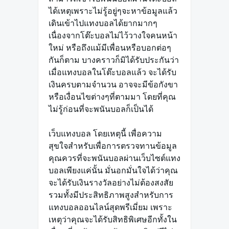
ได้เหตุเพราะไม่รู้อยู่ๆจะหาข้อมูลแล้ว
เดินเข้าไปแทงบอลได้ยากมากๆ
เนื่องจากโต๊ะบอลไม่ไว้วางใจคนหน้า
ใหม่ หรือถึงแม้มีเพื่อนหรือบอกต่อๆ
กันก็ตาม บางคราวก็มิได้รับประกันว่า
เมื่อแทงบอลในโต๊ะบอลแล้ว จะได้รับ
เงินครบตามจำนวน อาจจะมีข้อกังขา
หรือเงื่อนไขต่างๆที่ตามมา โดยที่คุณ
ไม่รู้ก่อนที่จะพนันบอลก็เป็นได้
เว็บแทงบอล โดยเหตุนี้ เพื่อความ
สุขใจสำหรับเพื่อการตรวจทานข้อมูล
คุณควรที่จะพนันบอลผ่านเว็บไซต์แทง
บอลเพียงแค่นั้น มั่นอกมั่นใจได้ว่าคุณ
จะได้รับเงินรางวัลอย่างไม่ต้องสงสัย
รวมทั้งมีประสิทธิภาพสูงสำหรับการ
แทงบอลออนไลน์สุดพรีเมี่ยม เพราะ
เหตุว่าคุณจะได้รับสิทธิพิเศษอีกทั้งใน