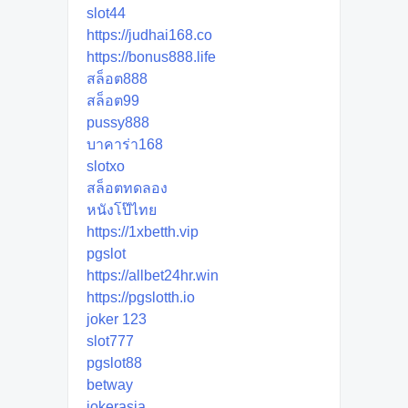
slot44
https://judhai168.co
https://bonus888.life
สล็อต888
สล็อต99
pussy888
บาคาร่า168
slotxo
สล็อตทดลอง
หนังโป๊ไทย
https://1xbetth.vip
pgslot
https://allbet24hr.win
https://pgslotth.io
joker 123
slot777
pgslot88
betway
jokerasia