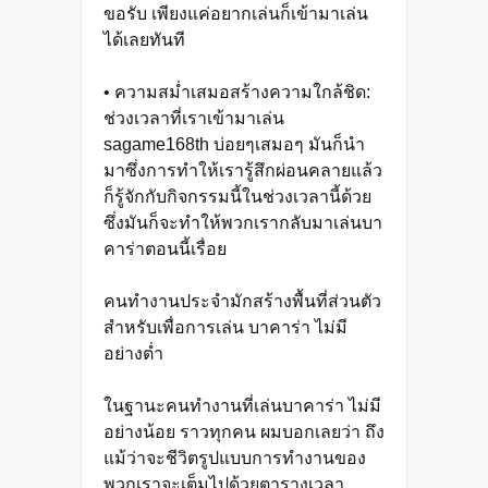
ขอรับ เพียงแค่อยากเล่นก็เข้ามาเล่น
ได้เลยทันที
• ความสม่ำเสมอสร้างความใกล้ชิด:
ช่วงเวลาที่เราเข้ามาเล่น
sagame168th บ่อยๆเสมอๆ มันก็นำ
มาซึ่งการทำให้เรารู้สึกผ่อนคลายแล้ว
ก็รู้จักกับกิจกรรมนี้ในช่วงเวลานี้ด้วย
ซึ่งมันก็จะทำให้พวกเรากลับมาเล่นบา
คาร่าตอนนี้เรื่อย
คนทำงานประจำมักสร้างพื้นที่ส่วนตัว
สำหรับเพื่อการเล่น บาคาร่า ไม่มี
อย่างต่ำ
ในฐานะคนทำงานที่เล่นบาคาร่า ไม่มี
อย่างน้อย ราวทุกคน ผมบอกเลยว่า ถึง
แม้ว่าจะชีวิตรูปแบบการทำงานของ
พวกเราจะเต็มไปด้วยตารางเวลา