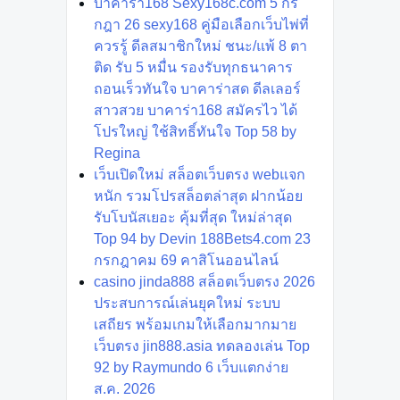
บาคาร่า168 Sexy168c.com 5 กร
กฎา 26 sexy168 คู่มือเลือกเว็บไพ่ที่
ควรรู้ ดีลสมาชิกใหม่ ชนะ/แพ้ 8 ตา
ติด รับ 5 หมื่น รองรับทุกธนาคาร
ถอนเร็วทันใจ บาคาร่าสด ดีลเลอร์
สาวสวย บาคาร่า168 สมัครไว ได้
โปรใหญ่ ใช้สิทธิ์ทันใจ Top 58 by
Regina
เว็บเปิดใหม่ สล็อตเว็บตรง webแจก
หนัก รวมโปรสล็อตล่าสุด ฝากน้อย
รับโบนัสเยอะ คุ้มที่สุด ใหม่ล่าสุด
Top 94 by Devin 188Bets4.com 23
กรกฎาคม 69 คาสิโนออนไลน์
casino jinda888 สล็อตเว็บตรง 2026
ประสบการณ์เล่นยุคใหม่ ระบบ
เสถียร พร้อมเกมให้เลือกมากมาย
เว็บตรง jin888.asia ทดลองเล่น Top
92 by Raymundo 6 เว็บแตกง่าย
ส.ค. 2026