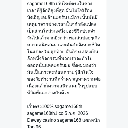
sagame168th เว็บไซต์ตรงในช่วง
เวลาที่รู้จักดีสูงที่สุด มันไม่ใช่เรื่อง
บังเอิญเลยจ้านะครับ แม้กระนั้นมันมี
เหตุมาจากช่วงเวลานั้นๆกำลังแปลง
เป็นส่วนใดส่วนหนึ่งของชีวิตประจำ
วันไปแล้วมากยิ่งกว่า พอเล่นบ่อยๆเกิด
ความสนิทสนม และมันกับจังหวะชีวิต
ในแต่ละวัน สุดท้าย มันก็จะแปลงเป็น
อีกหนึ่งกิจกรรมที่พวกเราจะทำไป
ตลอดนั่นแหละครับผม ซึ่งผมมองว่า
มันเป็นการสะท้อนความรู้สึกในใจ
ของวัยทำงานที่คร่ำครวญหาความต่อ
เนื่องแล้วก็ความสนิทสนมในรูปแบบ
ชีวิตที่แตกต่างกันด้วย
เว็บตรง100% sagame168th
sagame168th1.co 5 ก.ค. 2026
Dewey casino sagame168 แตกหนัก
Top 96