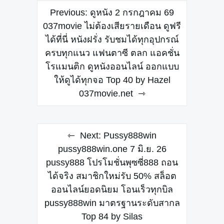
แนะแนว
Previous:
ดูหนัง 2 กรกฎาคม 69
เรื่อง
037movie ไม่ต้องเสียรายเดือน ดูฟรี
ได้ที่นี่ หนังฝรั่ง รับชมได้ทุกอุปกรณ์
ครบทุกแนว แฟนตาซี ตลก แอคชั่น
โรแมนติก ดูหนังออนไลน์ ออกแบบ
ให้ดูได้ทุกจอ Top 40 by Hazel
037movie.net
Next:
Pussy888win
pussy888win.one 7 มิ.ย. 26
pussy888 โปรโมชั่นพุซซี่888 ถอน
ได้จริง สมาชิกใหม่รับ 50% สล็อต
ออนไลน์ยอดนิยม โอนเร็วทุกบิล
pussy888win มาตรฐานระดับสากล
Top 84 by Silas