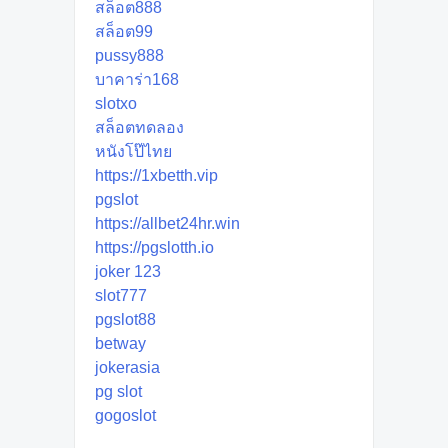
สล็อต888
สล็อต99
pussy888
บาคาร่า168
slotxo
สล็อตทดลอง
หนังโป๊ไทย
https://1xbetth.vip
pgslot
https://allbet24hr.win
https://pgslotth.io
joker 123
slot777
pgslot88
betway
jokerasia
pg slot
gogoslot