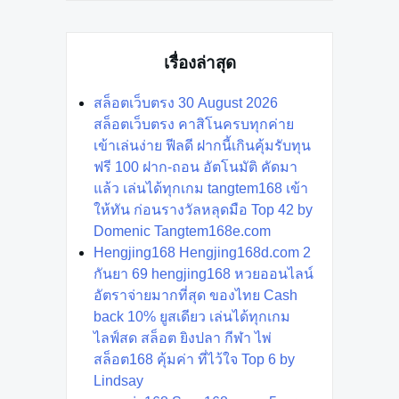
เรื่องล่าสุด
สล็อตเว็บตรง 30 August 2026
สล็อตเว็บตรง คาสิโนครบทุกค่าย
เข้าเล่นง่าย ฟีลดี ฝากนี้เกินคุ้มรับทุน
ฟรี 100 ฝาก-ถอน อัตโนมัติ คัดมา
แล้ว เล่นได้ทุกเกม tangtem168 เข้า
ให้ทัน ก่อนรางวัลหลุดมือ Top 42 by
Domenic Tangtem168e.com
Hengjing168 Hengjing168d.com 2
กันยา 69 hengjing168 หวยออนไลน์
อัตราจ่ายมากที่สุด ของไทย Cash
back 10% ยูสเดียว เล่นได้ทุกเกม
ไลฟ์สด สล็อต ยิงปลา กีฬา ไพ่
สล็อต168 คุ้มค่า ที่ไว้ใจ Top 6 by
Lindsay