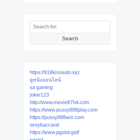
Search
for:
Search
https://918kissauto.xyz
ดูหนังออนไลน์
sa gaming
joker123
http://www.movie87hd.com
https://www.pussy888play.com
https://pussy888win.com
sexybaccarat
https://www.pgslot.golf
pgslot