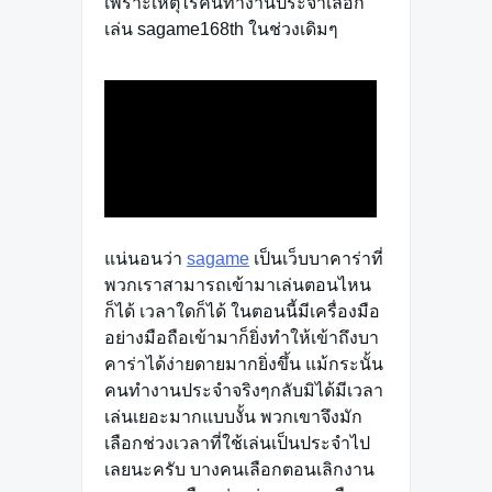
เพราะเหตุไรคนทำงานประจำเลือก
เล่น sagame168th ในช่วงเดิมๆ
แน่นอนว่า
sagame
เป็นเว็บบาคาร่าที่
พวกเราสามารถเข้ามาเล่นตอนไหน
ก็ได้ เวลาใดก็ได้ ในตอนนี้มีเครื่องมือ
อย่างมือถือเข้ามาก็ยิ่งทำให้เข้าถึงบา
คาร่าได้ง่ายดายมากยิ่งขึ้น แม้กระนั้น
คนทำงานประจำจริงๆกลับมิได้มีเวลา
เล่นเยอะมากแบบงั้น พวกเขาจึงมัก
เลือกช่วงเวลาที่ใช้เล่นเป็นประจำไป
เลยนะครับ บางคนเลือกตอนเลิกงาน