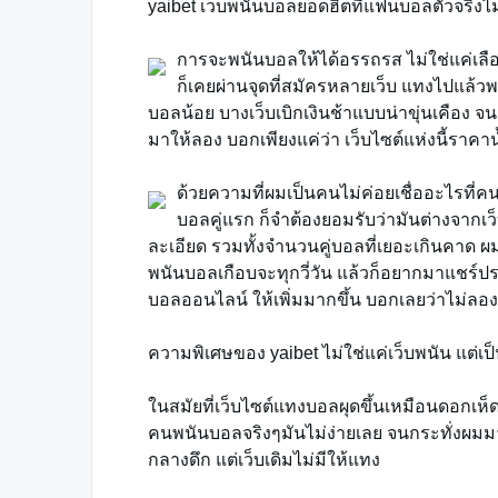
yaibet เว็บพนันบอลยอดฮิตที่แฟนบอลตัวจริงไม
การจะพนันบอลให้ได้อรรถรส ไม่ใช่แค่เลือกกล
ก็เคยผ่านจุดที่สมัครหลายเว็บ แทงไปแล้ว
บอลน้อย บางเว็บเบิกเงินช้าแบบน่าขุ่นเคือง จน
มาให้ลอง บอกเพียงแค่ว่า เว็บไซต์แห่งนี้ราคา
ด้วยความที่ผมเป็นคนไม่ค่อยเชื่ออะไรที
บอลคู่แรก ก็จำต้องยอมรับว่ามันต่างจากเว
ละเอียด รวมทั้งจำนวนคู่บอลที่เยอะเกินคาด ผม
พนันบอลเกือบจะทุกวี่วัน แล้วก็อยากมาแชร์ประสบ
บอลออนไลน์ ให้เพิ่มมากขึ้น บอกเลยว่าไม่ลองม
ความพิเศษของ yaibet ไม่ใช่แค่เว็บพนัน แต่เป็
ในสมัยที่เว็บไซต์แทงบอลผุดขึ้นเหมือนดอกเห็ด 
คนพนันบอลจริงๆมันไม่ง่ายเลย จนกระทั่งผมมา
กลางดึก แต่เว็บเดิมไม่มีให้แทง