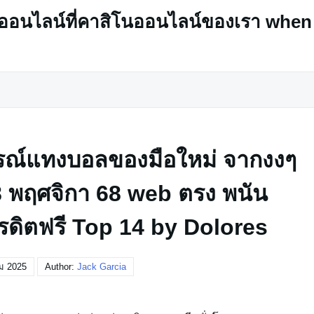
นไลน์ที่คาสิโนออนไลน์ของเรา when th
ารณ์แทงบอลของมือใหม่ จากงงๆ
28 พฤศจิกา 68 web ตรง พนัน
ครดิตฟรี Top 14 by Dolores
ม 2025
Author:
Jack Garcia