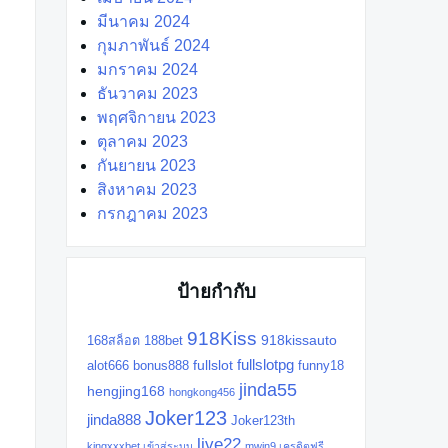
มีนาคม 2024
กุมภาพันธ์ 2024
มกราคม 2024
ธันวาคม 2023
พฤศจิกายน 2023
ตุลาคม 2023
กันยายน 2023
สิงหาคม 2023
กรกฎาคม 2023
ป้ายกำกับ
918Kiss
918kissauto
168สล็อต
188bet
fullslotpg
fullslot
alot666
bonus888
funny18
jinda55
hengjing168
hongkong456
Joker123
jinda888
Joker123th
live22
kingxxxbet เข้าสู่ระบบ
mwin9 เครดิตฟรี