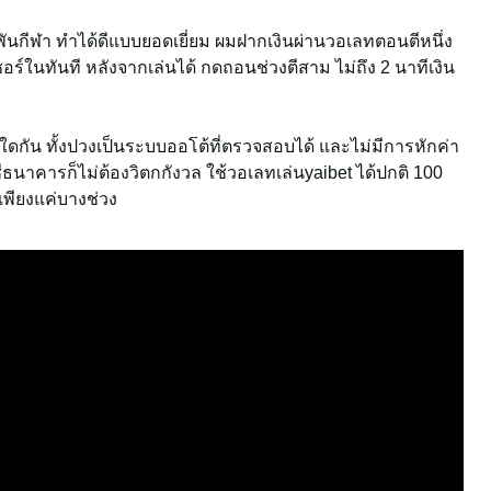
 เดิมพันกีฬา ทำได้ดีแบบยอดเยี่ยม ผมฝากเงินผ่านวอเลทตอนตีหนึ่ง
เซอร์ในทันที หลังจากเล่นได้ กดถอนช่วงตีสาม ไม่ถึง 2 นาทีเงิน
ู้ใดกัน ทั้งปวงเป็นระบบออโต้ที่ตรวจสอบได้ และไม่มีการหักค่า
ชีธนาคารก็ไม่ต้องวิตกกังวล ใช้วอเลทเล่นyaibet ได้ปกติ 100
บเพียงแค่บางช่วง