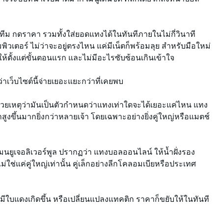
ม กดราคา รวมทั้งใส่ยอดแทงได้ในทันทีภายในไม่กี่วินาที
มพิวเตอร์ ไม่ว่าจะอยู่ตรงไหน แค่มีเน็ตก็พร้อมลุย สำหรับมือใหม่
้ให้ตั้งแต่ขั้นตอนแรก และไม่มีอะไรซับซ้อนเกินเข้าใจ
าเว็บไซต์นี้จ่ายเยอะแยะกว่าที่เคยพบ
ยเหตุว่ามันเป็นตัวกำหนดว่าแทงเท่าใดจะได้เยอะแค่ไหน แทง
สูงขึ้นมากยิ่งกว่าหลายเจ้า โดยเฉพาะอย่างยิ่งคู่ใหญ่หรือแมตช์
มนยูเจอลิเวอร์พูล ปรากฏว่า แทงบอลออนไลน์ ให้น้ำฝั่งรอง
ไม่ใช่แค่คู่ใหญ่เท่านั้น คู่เล็กอย่างลีกโคลอมเบียหรือประเทศ
นมีใบแดงเกิดขึ้น หรือเปลี่ยนแปลงแทคติก ราคาก็ขยับให้ในทันที