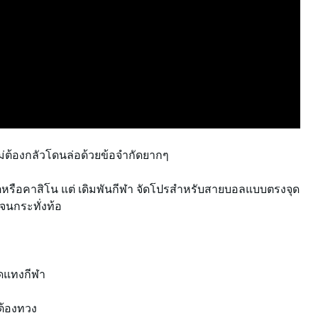
่ต้องกลัวโดนล่อด้วยข้อจำกัดยากๆ
ตหรือคาสิโน แต่ เดิมพันกีฬา จัดโปรสำหรับสายบอลแบบตรงจุด
์จนกระทั่งท้อ
อดแทงกีฬา
่ต้องทวง