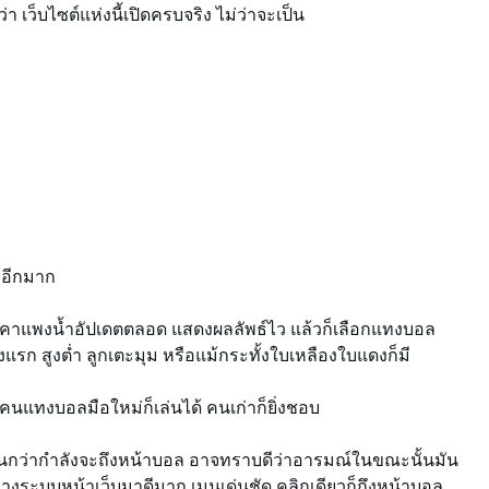
 เว็บไซต์แห่งนี้เปิดครบจริง ไม่ว่าจะเป็น
กอีกมาก
ั้นราคาแพงน้ำอัปเดตตลอด แสดงผลลัพธ์ไว แล้วก็เลือกแทงบอล
แรก สูงต่ำ ลูกเตะมุม หรือแม้กระทั้งใบเหลืองใบแดงก็มี
 คนแทงบอลมือใหม่ก็เล่นได้ คนเก่าก็ยิ่งชอบ
ั้นกว่ากำลังจะถึงหน้าบอล อาจทราบดีว่าอารมณ์ในขณะนั้นมัน
างระบบหน้าเว็บมาดีมาก เมนูเด่นชัด คลิกเดียวก็ถึงหน้าบอล