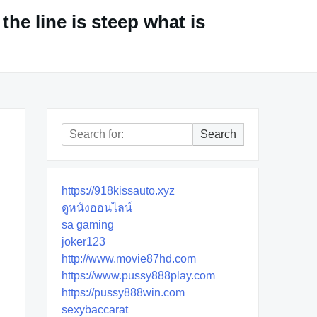
e line is steep what is
Search
Search
for:
https://918kissauto.xyz
ดูหนังออนไลน์
sa gaming
joker123
http://www.movie87hd.com
https://www.pussy888play.com
https://pussy888win.com
sexybaccarat