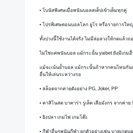
• โบนัสพิเศษเมื่อพนันบอลสเต็ปเข้าเต็มทุกคู่
• โปรพิเศษตอนบอลโลก ยูโร หรือรายการใหญ่ๆท
ทั้งปวงนี้ใช้งานได้จริง ไม่มีล่อลวงให้กดแล้วถอ
ไม่ใช่แค่พนันบอล แม้กระนั้น yaibet ยังมีเกมอื
แม้จะเน้นย้ำบอล แม้กระนั้นถ้าหากคนไหนกันแ
อื่นให้เล่นระหว่างรอ
• สล็อตจากค่ายดังอย่าง PG, Joker, PP
• คาสิโนสด บาคาร่า รูเล็ต เสือมังกร จากค่าย 
• ยิงปลา เกมไพ่ เกมโต๊ะ
• กีฬาอื่นๆพนันกีฬา ยกตัวอย่างเช่น บาสเกต