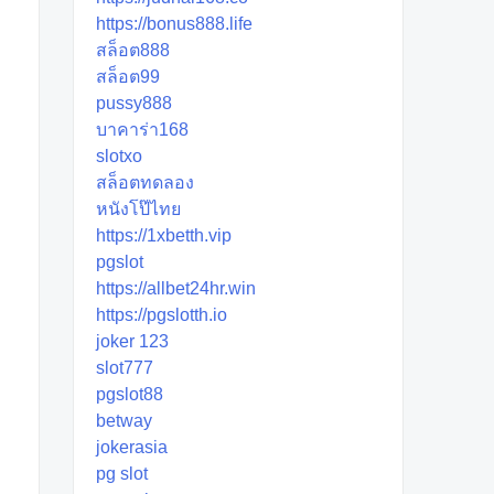
https://bonus888.life
สล็อต888
สล็อต99
pussy888
บาคาร่า168
slotxo
สล็อตทดลอง
หนังโป๊ไทย
https://1xbetth.vip
pgslot
https://allbet24hr.win
https://pgslotth.io
joker 123
slot777
pgslot88
betway
jokerasia
pg slot