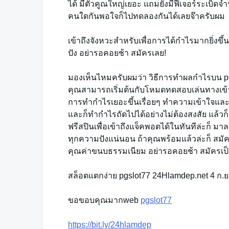
ได้ มีตัวคูณใหญ่เยอะ แถมยังมีฟีเจอร์ระเบิดจ
คนใดกันพอใจก็ไปทดลองกันได้เลยจ๊าครับผม
เข้าถึงจังหวะสำหรับเพื่อการได้กำไรมากยิ่งข
ปัง อย่ารอคอยช้า สมัครเลย!
มองเห็นไหมครับผมว่า วิธีการทำผลกำไรบน pgsl
คุณสามารถเริ่มต้นกับโหมดทดสอบเล่นทางเข้า
การทำกำไรเยอะขึ้นเรื่อยๆ ทำความเข้าใจแล
และก็ทำกำไรถัดไปได้อย่างไม่ต้องสงสัย แล้วก
ฟรีสปินเพื่อเข้าถึงแจ็คพอตได้ในทันทีล่ะก็ ม
ทุกความปังแน่นอน ถ้าคุณพร้อมแล้วล่ะก็ สมัคร
คุณค่าขนบธรรมเนียม อย่ารอคอยช้า สมัครเป
สล็อตแตกง่าย pgslot77 24Hlamdep.net 4 ก.ย.
ขอขอบคุณมากweb
pgslot77
https://bit.ly/24hlamdep