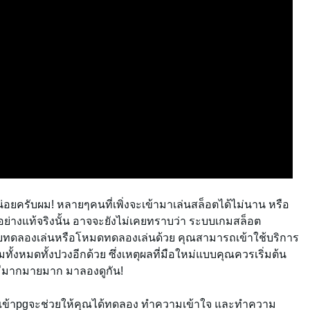
น่อยครับผม! หลายๆคนที่เพิ่งจะเข้ามาเล่นสล็อตได้ไม่นาน หรือ
7 อย่างแท้จริงนั้น อาจจะยังไม่เคยทราบว่า ระบบเกมสล็อต
า ระบบทดลองเล่นหรือโหมดทดลองเล่นด้วย คุณสามารถเข้าใช้บริการ
ั้งหมดทั้งปวงอีกด้วย ซึ่งเหตุผลที่มือใหม่แบบคุณควรเริ่มต้น
มีมากมายมาก มาลองดูกัน!
ทางเข้าpgจะช่วยให้คุณได้ทดลอง ทำความเข้าใจ และทำความ