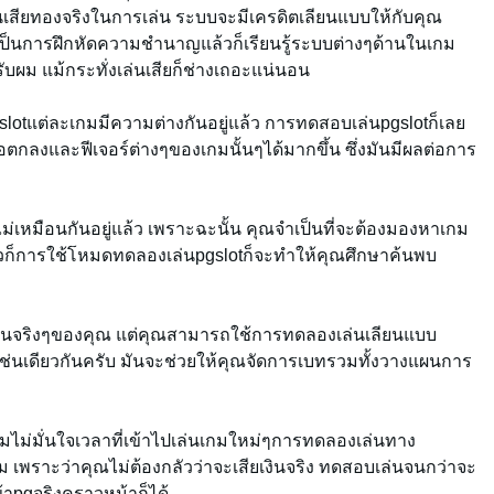
ินเสียทองจริงในการเล่น ระบบจะมีเครดิตเลียนแบบให้กับคุณ
ๆเป็นการฝึกหัดความชำนาญแล้วก็เรียนรู้ระบบต่างๆด้านในเกม
ับผม แม้กระทั่งเล่นเสียก็ช่างเถอะแน่นอน
slotแต่ละเกมมีความต่างกันอยู่แล้ว การทดสอบเล่นpgslotก็เลย
อตกลงและฟีเจอร์ต่างๆของเกมนั้นๆได้มากขึ้น ซึ่งมันมีผลต่อการ
หมือนกันอยู่แล้ว เพราะฉะนั้น คุณจำเป็นที่จะต้องมองหาเกม
้วก็การใช้โหมดทดลองเล่นpgslotก็จะทำให้คุณศึกษาค้นพบ
เงินจริงๆของคุณ แต่คุณสามารถใช้การทดลองเล่นเลียนแบบ
่นเดียวกันครับ มันจะช่วยให้คุณจัดการเบทรวมทั้งวางแผนการ
ไม่มั่นใจเวลาที่เข้าไปเล่นเกมใหม่ๆการทดลองเล่นทาง
 เพราะว่าคุณไม่ต้องกลัวว่าจะเสียเงินจริง ทดสอบเล่นจนกว่าจะ
้าpgจริงคราวหน้าก็ได้