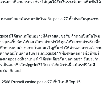
ำนวนมากที่สามารถจะช่วยให้คุณได้รับเงินรางวัลมากเพิ่มขึ้นได้
ึ้น ลงทะเบียนสมัครสมาชิกใหม่กับ pgslot77 ค้ำประกันทุกความ
ot มิได้ยากเหมือนอย่างที่คิดเลยค่ะขอรับ ถ้าคุณเป็นมือใหม่
pgบนเว็บก่อนได้เลย มันจะช่วยทำให้คุณได้โอกาสสำหรับเพื่อ
ะศึกษาระบบต่างๆภายในเกมเจริญขึ้น ทำให้ท่านสามารถต่อยอด
็หากคุณมีทุนสำหรับการเล่นpgslot77เพียงพอต่อการซื้อฟีพบร์
าลองเกมpgslotที่เราแนะนำได้เช่นเดียวกัน บอกเลยว่า รับประกัน
เป็นสมาชิกใหม่pgslot77กับเราได้แล้ววันนี้ สมัครฟรี ไม่มี
็นสมาชิกเลย!
 2568 Russell casino pgslot77 เว็บไหนดี Top 15