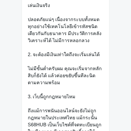
เล่นเงินจริง
ปลอดภัยแน่ๆ เนื่องจากระบบทั้งหมด
ทุกอย่างใช้เทคโนโลยีเข้ารหัสชนิด
เดียวกันกับธนาคาร มีประวัติการคลัง
วิเคราะห์ได้ ไม่มีการหลอกลวง
2. จะต้องมีเงินเท่าใดถึงจะเริ่มเล่นได้
ไม่มีขั้นต่ำครับผม คุณจะเริ่มจากหลัก
สิบก็ยังได้ แล้วค่อยขยับขึ้นทีละนิด
ตามความพร้อม
3. เว็บนี้ถูกกฎหมายไหม
ถึงแม้การพนันออนไลน์จะยังไม่ถูก
กฎหมายในประเทศไทย แม้กระนั้น
S68HUB เป็นเว็บไซต์ที่จดทะเบียนถูก