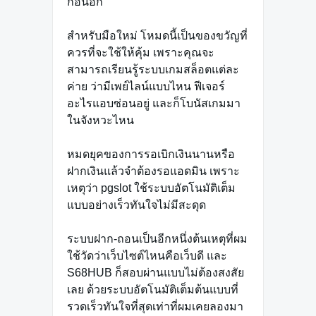
ก่อนอีก
สำหรับมือใหม่ โหมดนี้เป็นของขวัญที่
ควรที่จะใช้ให้คุ้ม เพราะคุณจะ
สามารถเรียนรู้ระบบเกมสล็อตแต่ละ
ค่าย ว่ามีเพย์ไลน์แบบไหน ฟีเจอร์
อะไรแอบซ่อนอยู่ และก็โบนัสเกมมา
ในจังหวะไหน
หมดยุคของการรอเบิกเงินนานหรือ
ฝากเงินแล้วจำต้องรอแอดมิน เพราะ
เหตุว่า pgslot ใช้ระบบอัตโนมัติเต็ม
แบบอย่างเร็วทันใจไม่มีสะดุด
ระบบฝาก-ถอนเป็นอีกหนึ่งต้นเหตุที่ผม
ใช้วัดว่าเว็บไซต์ไหนคือเว็บดี และ
S68HUB ก็สอบผ่านแบบไม่ต้องสงสัย
เลย ด้วยระบบอัตโนมัติเต็มต้นแบบที่
รวดเร็วทันใจที่สุดเท่าที่ผมเคยลองมา