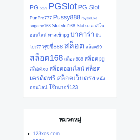
PGSlot
PG Slot
PG
pg99
Pussy888
PunPro777
royaleluxe
Slot
Slotxo
slot168
คาสิโน
sagame168
บาคาร่า
ทางเข้าpg
ออนไลน์
ปัน
สล็อต
พุซซี่888
สล็อต99
โปร77
สล็อต168
สล็อตpg
สล็อต888
สล็อต
สล็อตออนไลน์
สล็อตxo
สล็อตเว็บตรง
เครดิตฟรี
หนัง
โจ๊กเกอร์123
ออนไลน์
หมวดหมู่
123xos.com