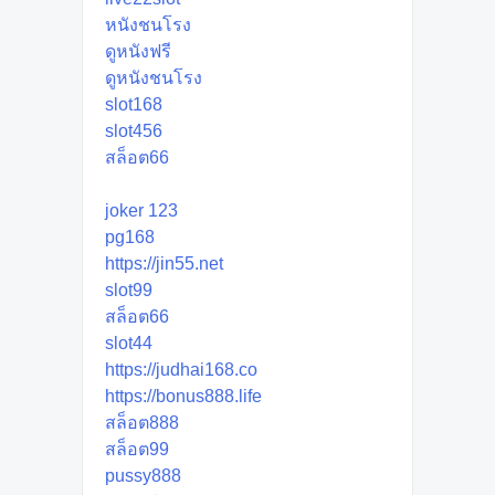
หนังชนโรง
ดูหนังฟรี
ดูหนังชนโรง
slot168
slot456
สล็อต66
joker 123
pg168
https://jin55.net
slot99
สล็อต66
slot44
https://judhai168.co
https://bonus888.life
สล็อต888
สล็อต99
pussy888