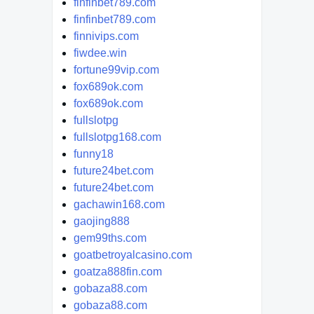
finfinbet789.com
finfinbet789.com
finnivips.com
fiwdee.win
fortune99vip.com
fox689ok.com
fox689ok.com
fullslotpg
fullslotpg168.com
funny18
future24bet.com
future24bet.com
gachawin168.com
gaojing888
gem99ths.com
goatbetroyalcasino.com
goatza888fin.com
gobaza88.com
gobaza88.com