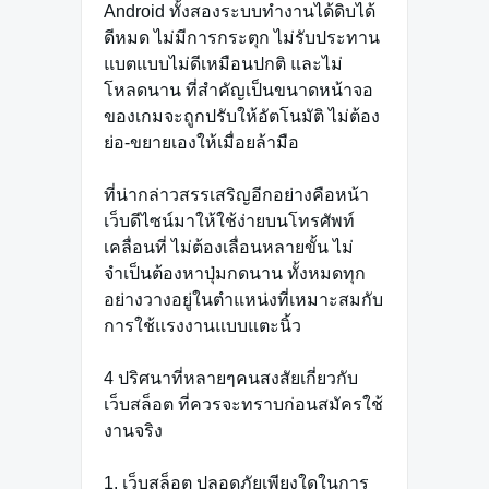
Android ทั้งสองระบบทำงานได้ดิบได้
ดีหมด ไม่มีการกระตุก ไม่รับประทาน
แบตแบบไม่ดีเหมือนปกติ และไม่
โหลดนาน ที่สำคัญเป็นขนาดหน้าจอ
ของเกมจะถูกปรับให้อัตโนมัติ ไม่ต้อง
ย่อ-ขยายเองให้เมื่อยล้ามือ
ที่น่ากล่าวสรรเสริญอีกอย่างคือหน้า
เว็บดีไซน์มาให้ใช้ง่ายบนโทรศัพท์
เคลื่อนที่ ไม่ต้องเลื่อนหลายขั้น ไม่
จำเป็นต้องหาปุ่มกดนาน ทั้งหมดทุก
อย่างวางอยู่ในตำแหน่งที่เหมาะสมกับ
การใช้แรงงานแบบแตะนิ้ว
4 ปริศนาที่หลายๆคนสงสัยเกี่ยวกับ
เว็บสล็อต ที่ควรจะทราบก่อนสมัครใช้
งานจริง
1. เว็บสล็อต ปลอดภัยเพียงใดในการ