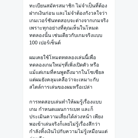
ทะเบียนสมัครสมาชิก ไม่จำเป็นที่ต้อง
ฝากเงินก่อน และไม่จำต้องกังวลใจว่า
เกมเวอร์ชันทดสอบจะต่างจากเกมจริง
เพราะทุกอย่างที่คุณเห็นในโหมด
ทดลองนั้น เช่นเดียวกับเกมจริงแบบ
100 เปอร์เซ็นต์
ผมเคยใช้โหมดทดลองเล่นนี้เพื่อ
ทดลองเกมใหม่ๆที่เพิ่งเปิดตัว หรือ
แม้แต่เกมที่คนพูดถึงมากในโซเชียล
แต่ผมยังคลุมเคลือว่าจะเหมาะกับ
สไตล์การเล่นของผมหรือเปล่า
การทดสอบเล่นทำให้ผมรู้เรื่องแบบ
เกม กำหนดแผนการเบท และก็
ประเมินความเสี่ยงได้ล่วงหน้า เพียง
พอเข้าเล่นจริงก็เลยไม่รู้เรื่องสึกว่า
กำลังทิ้งเงินไปกับความไม่รู้เหมือนแต่