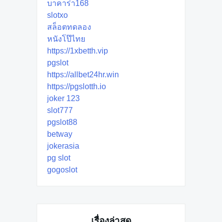
บาคาร่า168
slotxo
สล็อตทดลอง
หนังโป๊ไทย
https://1xbetth.vip
pgslot
https://allbet24hr.win
https://pgslotth.io
joker 123
slot777
pgslot88
betway
jokerasia
pg slot
gogoslot
เรื่องล่าสุด