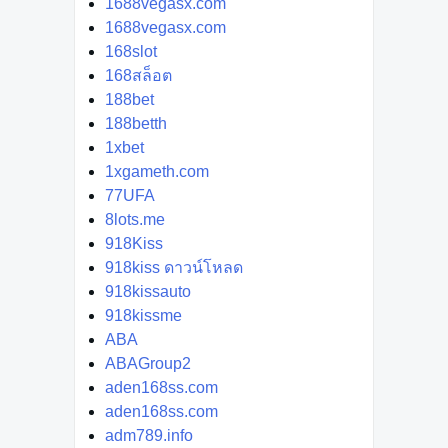
1688vegasx.com
1688vegasx.com
168slot
168สล็อต
188bet
188betth
1xbet
1xgameth.com
77UFA
8lots.me
918Kiss
918kiss ดาวน์โหลด
918kissauto
918kissme
ABA
ABAGroup2
aden168ss.com
aden168ss.com
adm789.info