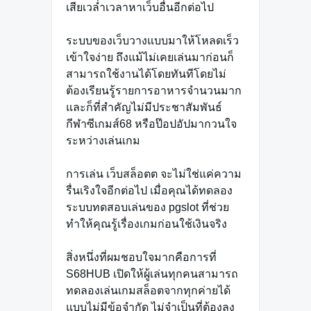
เสียเวล่ำเวลาหาเว็บอื่นอีกต่อไป
ระบบของเว็บวางแบบมาให้โหลดเร็ว
เข้าใจง่าย ถึงแม้ไม่เคยเล่นมาก่อนก็
สามารถใช้งานได้โดยทันทีโดยไม่
ต้องเรียนรู้รายการอาหารจำนวนมาก
และก็ที่สำคัญไม่มีประชาสัมพันธ์
กีฬาซีเกมส์68 หรือป๊อปอัปมากวนใจ
ระหว่างเล่นเกม
การเล่น เว็บสล็อตต จะไม่ใช่แค่ความ
รื่นเริงใจอีกต่อไป เมื่อคุณได้ทดลอง
ระบบทดสอบเล่นของ pgslot ที่ช่วย
ทำให้คุณรู้เรื่องเกมก่อนใช้เงินจริง
สิ่งหนึ่งที่ผมชอบใจมากคือการที่
S68HUB เปิดให้ผู้เล่นทุกคนสามารถ
ทดลองเล่นเกมสล็อตจากทุกค่ายได้
แบบไม่มีข้อจำกัด ไม่จำเป็นที่ต้องลง