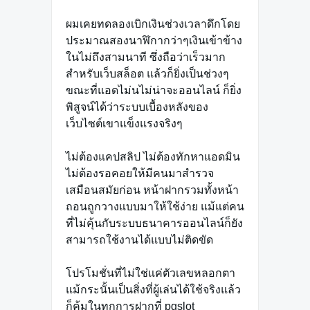
ผมเคยทดลองเบิกเงินช่วงเวลาดึกโดย
ประมาณสองนาฬิกากว่าๆเงินเข้าข้าง
ในไม่ถึงสามนาที ซึ่งถือว่าเร็วมาก
สำหรับเว็บสล็อต แล้วก็ยิ่งเป็นช่วงๆ
ขณะที่แอดไม่นไม่น่าจะออนไลน์ ก็ยิ่ง
พิสูจน์ได้ว่าระบบเบื้องหลังของ
เว็บไซต์เขาแข็งแรงจริงๆ
ไม่ต้องแคปสลิป ไม่ต้องทักหาแอดมิน
ไม่ต้องรอคอยให้มีคนมาสำรวจ
เสมือนสมัยก่อน หน้าฝากรวมทั้งหน้า
ถอนถูกวางแบบมาให้ใช้ง่าย แม้แต่คน
ที่ไม่คุ้นกับระบบธนาคารออนไลน์ก็ยัง
สามารถใช้งานได้แบบไม่ติดขัด
โปรโมชั่นที่ไม่ใช่แค่ตัวเลขหลอกตา
แม้กระนั้นเป็นสิ่งที่ผู้เล่นได้ใช้จริงแล้ว
ก็คุ้มในทุกการฝากที่ pgslot